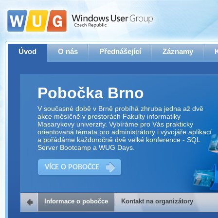
Úvod
O nás
Přednášející
Záznamy
Pobočka Brno
V současné době v Brně probíhá zhruba jedna až dvě
akce měsíčně v prostorách Fakulty informatiky
Masarykovy univerzity. Vybíráme pro Vás prakticky
orientovaná témata pro administrátory i vývojáře aplikací
a pořádáme každoročně dvě velké konference - SQL
Server Bootcamp a WUG Days.
VÍCE O POBOČCE
Informace o pobočce
Kontakt na organizátory
Kontakt na organizátory