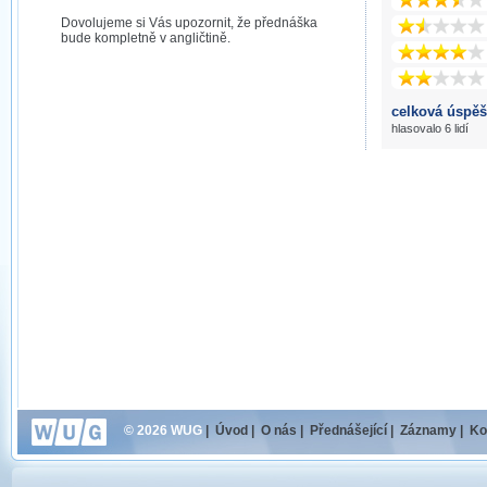
Dovolujeme si Vás upozornit, že přednáška
bude kompletně v angličtině.
celková úspěš
hlasovalo 6 lidí
© 2026 WUG
|
Úvod
|
O nás
|
Přednášející
|
Záznamy
|
Ko