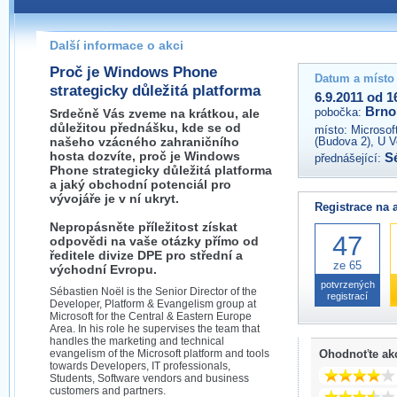
Pokud máte jakýkoliv dotaz na organizátory této akce,
prosím neváhejte nás kontaktovat na e-mailu:
Další informace o akci
brno@wug.cz
Proč je Windows Phone
Datum a místo
strategicky důležitá platforma
6.9.2011 od 1
Brno
pobočka:
Srdečně Vás zveme na krátkou, ale
důležitou přednášku, kde se od
místo:
Microsof
našeho vzácného zahraničního
(Budova 2), U V
hosta dozvíte, proč je Windows
S
přednášející:
Phone strategicky důležitá platforma
a jaký obchodní potenciál pro
vývojáře je v ní ukryt.
Registrace na 
Nepropásněte příležitost získat
47
odpovědi na vaše otázky přímo od
ředitele divize DPE pro střední a
ze 65
východní Evropu.
potvrzených
Sébastien Noël is the Senior Director of the
registrací
Developer, Platform & Evangelism group at
Microsoft for the Central & Eastern Europe
Area. In his role he supervises the team that
handles the marketing and technical
evangelism of the Microsoft platform and tools
Ohodnoťte ak
towards Developers, IT professionals,
Students, Software vendors and business
customers and partners.