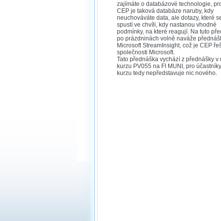
zajímáte o databázové technologie, pr
CEP je taková databáze naruby, kdy
neuchováváte data, ale dotazy, které 
spustí ve chvíli, kdy nastanou vhodné
podmínky, na které reagují. Na tuto př
po prázdninách volně naváže přednáš
Microsoft StreamInsight, což je CEP ře
společnosti Microsoft.
Tato přednáška vychází z přednášky v 
kurzu PV055 na FI MUNI, pro účastníky
kurzu tedy nepředstavuje nic nového.