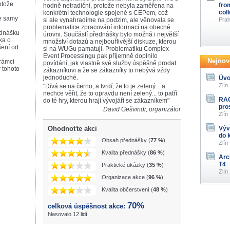
otože
fro
hodně netradiční, protože nebyla zaměřena na
col
konkrétní technologie spojené s CEPem, což
se samy
si ale vynahradíme na podzim, ale věnovala se
Prah
problematice zpracování informací na obecné
ednášku
úrovni. Součástí přednášky bylo možná i největší
ka o
množství dotazů a nejbouřlivější diskuze, kterou
šení od
si na WUGu pamatuji. Problematiku Complex
Event Processingu pak příjemně doplnilo
Nejnově
rámci
povídání, jak vlastně své služby úspěšně prodat
 tohoto
zákazníkovi a že se zákazníky to nebývá vždy
jednoduché.
Úvo
Zlín
"Dívá se na černo, a tvrdí, že to je zelený... a
nechce věřit, že to opravdu není zelený... to patří
RAG
do té hry, kterou hrají vývojáři se zákazníkem"
pro
David Gešvindr, organizátor
Zlín
Ohodnoťte akci
Výv
do 
Obsah přednášky (
77 %
)
Zlín
Kvalita přednášky (
86 %
)
Arc
T4
Praktické ukázky (
35 %
)
Zlín
Organizace akce (
96 %
)
Kvalita občerstvení (
48 %
)
70%
celková úspěšnost akce:
hlasovalo 12 lidí