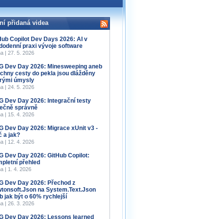
ní přidaná videa
Hub Copilot Dev Days 2026: AI v
dodenní praxi vývoje software
a | 27. 5. 2026
 Dev Day 2026: Minesweeping aneb
chny cesty do pekla jsou dlážděny
rými úmysly
a | 24. 5. 2026
 Dev Day 2026: Integrační testy
ečně správně
a | 15. 4. 2026
 Dev Day 2026: Migrace xUnit v3 -
č a jak?
a | 12. 4. 2026
 Dev Day 2026: GitHub Copilot:
pletní přehled
a | 1. 4. 2026
 Dev Day 2026: Přechod z
tonsoft.Json na System.Text.Json
b jak být o 60% rychlejší
a | 26. 3. 2026
 Dev Day 2026: Lessons learned