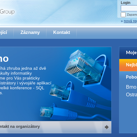
Login
Zapama
»
nová re
jící
Záznamy
Kontakt
Moje
no
Pro zo
Nejbl
se pro
íhá zhruba jedna až dvě
ulty informatiky
2. 9. 
Pobo
me pro Vás prakticky
WUG 
trátory i vývojáře aplikací
4. 9. 
Brno
elké konference - SQL
SQL 
s.
Ostr
ntakt na organizátory
organizátory