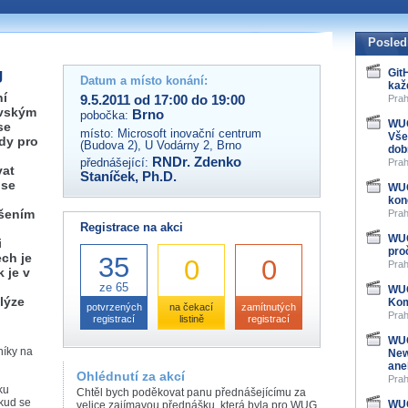
 organizátory této akce,
ovat na e-mailu:
Posled
g
Git
Datum a místo konání:
kaž
ní
9.5.2011 od 17:00 do 19:00
Prah
ovským
Brno
pobočka:
WUG
se
místo:
Microsoft inovační centrum
Vše
edy pro
(Budova 2), U Vodárny 2, Brno
dob
RNDr. Zdenko
přednášející:
Prah
vat
Staníček, Ph.D.
 se
WUG
kon
ešením
Prah
Registrace na akci
WUG
i
pro
ech je
35
0
0
Prah
 je v
ze 65
WUG
lýze
Kom
potvrzených
na čekací
zamítnutých
Prah
registrací
listině
registrací
WUG
níky na
New
ane
Ohlédnutí za akcí
Prah
ku
Chtěl bych poděkovat panu přednášejícímu za
kud se
WUG
velice zajímavou přednášku, která byla pro WUG