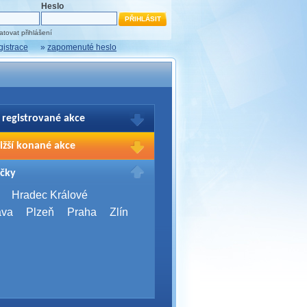
Heslo
tovat přihlášení
gistrace
»
zapomenuté heslo
 registrované akce
brazení Vašich registrací na akce
ižší konané akce
sím přihlašte.
2026,
Brno
čky
Days 2026
2026,
Brno
Hradec Králové
Server Bootcamp 2026
ava
Plzeň
Praha
Zlín