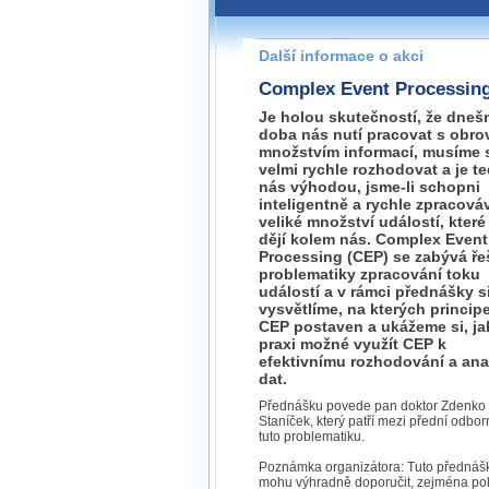
Pokud máte jakýkoliv dotaz na
prosím neváhejte nás kontakt
Další informace o akci
brno@wug.cz
Complex Event Processin
Je holou skutečností, že dneš
doba nás nutí pracovat s obr
množstvím informací, musíme 
velmi rychle rozhodovat a je t
nás výhodou, jsme-li schopni
inteligentně a rychle zpracová
veliké množství událostí, které
dějí kolem nás. Complex Event
Processing (CEP) se zabývá ř
problematiky zpracování toku
událostí a v rámci přednášky s
vysvětlíme, na kterých princip
CEP postaven a ukážeme si, jak
praxi možné využít CEP k
efektivnímu rozhodování a ana
dat.
Přednášku povede pan doktor Zdenko
Staníček, který patří mezi přední odbor
tuto problematiku.
Poznámka organizátora: Tuto přednáš
mohu výhradně doporučit, zejména po