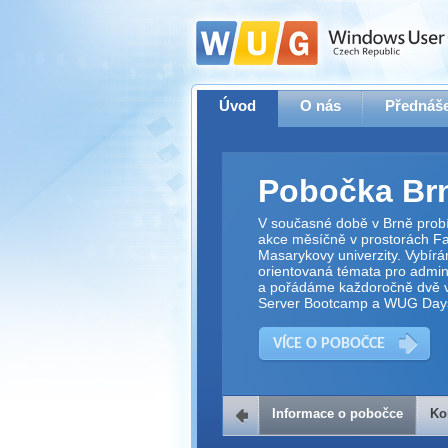
Úvod
O nás
Přednáše
Pobočka Br
V současné době v Brně prob
akce měsíčně v prostorách Fak
Masarykovy univerzity. Vybírá
orientovaná témata pro adminis
a pořádáme každoročně dvě v
Server Bootcamp a WUG Day
VÍCE O POBOČCE
Informace o pobočce
Ko
Kontakt na 