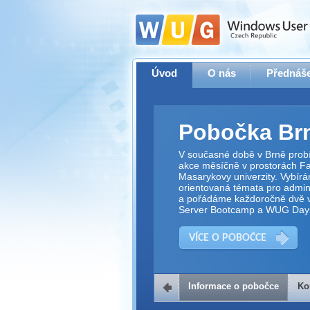
Úvod
O nás
Přednáše
Pobočka Br
V současné době v Brně prob
akce měsíčně v prostorách Fak
Masarykovy univerzity. Vybírá
orientovaná témata pro adminis
a pořádáme každoročně dvě v
Server Bootcamp a WUG Day
VÍCE O POBOČCE
Informace o pobočce
Ko
Kontakt na 