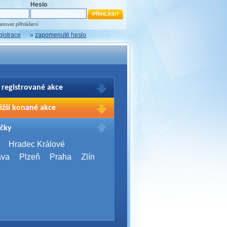
Heslo
tovat přihlášení
gistrace
»
zapomenuté heslo
 registrované akce
brazení Vašich registrací na akce
ižší konané akce
sím přihlašte.
2026,
Brno
čky
Days 2026
2026,
Brno
Hradec Králové
Server Bootcamp 2026
ava
Plzeň
Praha
Zlín