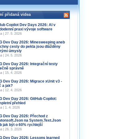
ní přidaná videa
Hub Copilot Dev Days 2026: AI v
dodenní praxi vývoje software
a | 27. 5. 2026
 Dev Day 2026: Minesweeping aneb
chny cesty do pekla jsou dlážděny
rými úmysly
a | 24. 5. 2026
 Dev Day 2026: Integrační testy
ečně správně
a | 15. 4. 2026
 Dev Day 2026: Migrace xUnit v3 -
č a jak?
a | 12. 4. 2026
 Dev Day 2026: GitHub Copilot:
pletní přehled
a | 1. 4. 2026
 Dev Day 2026: Přechod z
tonsoft.Json na System.Text.Json
b jak být o 60% rychlejší
a | 26. 3. 2026
 Dev Day 2026: Lessons learned