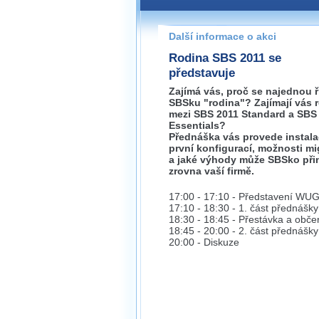
Pokud máte jakýkoliv dotaz na
prosím neváhejte nás kontakt
Další informace o akci
brno@wug.cz
Rodina SBS 2011 se
představuje
Zajímá vás, proč se najednou ř
SBSku "rodina"? Zajímají vás r
mezi SBS 2011 Standard a SBS
Essentials?
Přednáška vás provede instala
první konfigurací, možnosti mi
a jaké výhody může SBSko při
zrovna vaší firmě.
17:00 - 17:10 - Představení WU
17:10 - 18:30 - 1. část přednášky
18:30 - 18:45 - Přestávka a obče
18:45 - 20:00 - 2. část přednášky
20:00 - Diskuze