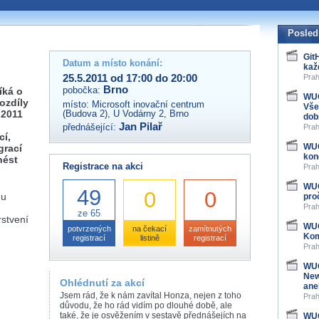
 organizátory této akce,
ovat na e-mailu:
Posled
Git
Datum a místo konání:
kaž
25.5.2011 od 17:00 do 20:00
Prah
Brno
pobočka:
íká o
WUG
ozdíly
místo:
Microsoft inovační centrum
Vše
 2011
(Budova 2), U Vodárny 2, Brno
dob
Jan Pilař
přednášející:
Prah
cí,
WUG
grací
kon
nést
Registrace na akci
Prah
WUG
49
0
0
Gu
pro
Prah
ze 65
rstvení
WUG
potvrzených
na čekací
zamítnutých
Kom
registrací
listině
registrací
Prah
WUG
New
Ohlédnutí za akcí
ane
Jsem rád, že k nám zavítal Honza, nejen z toho
Prah
důvodu, že ho rád vidím po dlouhé době, ale
také, že je osvěžením v sestavě přednášejích na
WUG