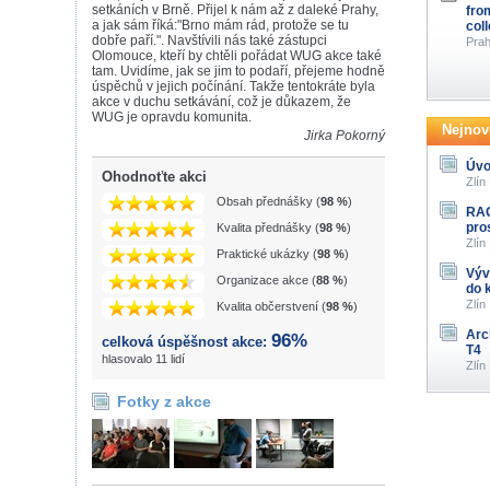
setkáních v Brně. Přijel k nám až z daleké Prahy,
fro
a jak sám říká:"Brno mám rád, protože se tu
col
dobře paří.". Navštívili nás také zástupci
Prah
Olomouce, kteří by chtěli pořádat WUG akce také
tam. Uvidíme, jak se jim to podaří, přejeme hodně
úspěchů v jejich počínání. Takže tentokráte byla
akce v duchu setkávání, což je důkazem, že
WUG je opravdu komunita.
Nejnově
Jirka Pokorný
Úvo
Ohodnoťte akci
Zlín
Obsah přednášky (
98 %
)
RAG
pro
Kvalita přednášky (
98 %
)
Zlín
Praktické ukázky (
98 %
)
Výv
Organizace akce (
88 %
)
do 
Zlín
Kvalita občerstvení (
98 %
)
Arc
96%
celková úspěšnost akce:
T4
hlasovalo 11 lidí
Zlín
Fotky z akce