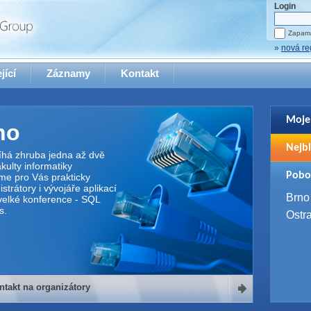
Login
Zapama
»
nová re
jící
Záznamy
Kontakt
Moje
no
Pro zo
Nejbl
se pro
íhá zhruba jedna až dvě
ulty informatiky
2. 9. 
Pobo
me pro Vás prakticky
WUG 
trátory i vývojáře aplikací
4. 9. 
Brno
elké konference - SQL
SQL 
s.
Ostr
ntakt na organizátory
organizátory