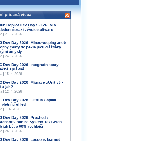
ní přidaná videa
Hub Copilot Dev Days 2026: AI v
dodenní praxi vývoje software
a | 27. 5. 2026
 Dev Day 2026: Minesweeping aneb
chny cesty do pekla jsou dlážděny
rými úmysly
a | 24. 5. 2026
 Dev Day 2026: Integrační testy
ečně správně
a | 15. 4. 2026
 Dev Day 2026: Migrace xUnit v3 -
č a jak?
a | 12. 4. 2026
 Dev Day 2026: GitHub Copilot:
pletní přehled
a | 1. 4. 2026
 Dev Day 2026: Přechod z
tonsoft.Json na System.Text.Json
b jak být o 60% rychlejší
a | 26. 3. 2026
 Dev Day 2026: Lessons learned