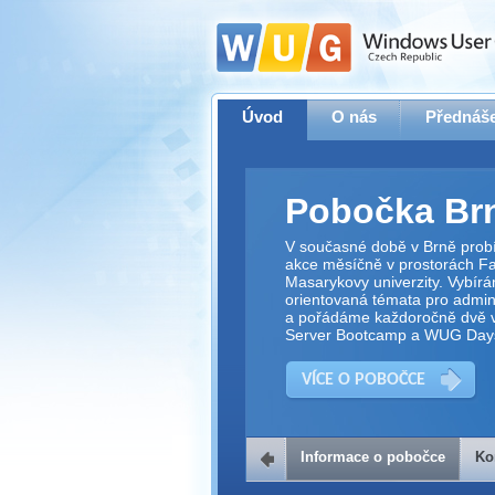
Úvod
O nás
Přednáše
Pobočka Br
V současné době v Brně prob
akce měsíčně v prostorách Fak
Masarykovy univerzity. Vybírá
orientovaná témata pro adminis
a pořádáme každoročně dvě v
Server Bootcamp a WUG Day
VÍCE O POBOČCE
Informace o pobočce
Ko
Kontakt na 