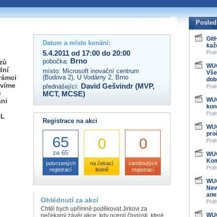
 organizátory této akce,
ovat na e-mailu:
Posled
Git
Datum a místo konání:
kaž
5.4.2011 od 17:00 do 20:00
Prah
Brno
pobočka:
zů
WUG
dní
místo:
Microsoft inovační centrum
Vše
rámci
(Budova 2), U Vodárny 2, Brno
dob
avíme
David Gešvindr (MVP,
přednášející:
Prah
é
MCT, MCSE)
WUG
ani
kon
Prah
QL
Registrace na akci
WUG
pro
65
0
0
Prah
ze 65
WUG
Kom
potvrzených
na čekací
zamítnutých
Prah
registrací
listině
registrací
WUG
New
ane
Ohlédnutí za akcí
Prah
Chtěl bych upřímně poděkovat Jirkovi za
WUG
nečekaný závěr akce, kdy ocenil činnosti, které