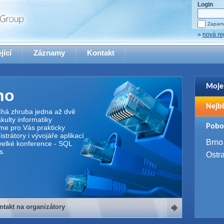
Login
Zapama
»
nová re
jící
Záznamy
Kontakt
Moje
no
Pro zo
Nejbl
se pro
íhá zhruba jedna až dvě
ulty informatiky
2. 9. 
Pobo
me pro Vás prakticky
WUG 
trátory i vývojáře aplikací
4. 9. 
Brno
elké konference - SQL
SQL 
s.
Ostr
ntakt na organizátory
organizátory