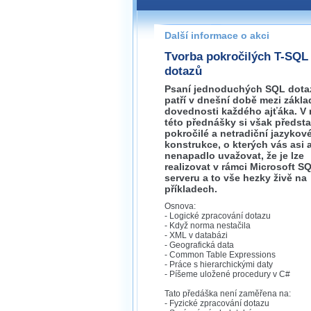
Pokud máte jakýkoliv dotaz na
prosím neváhejte nás kontakt
Další informace o akci
brno@wug.cz
Tvorba pokročilých T-SQL
dotazů
Psaní jednoduchých SQL dota
patří v dnešní době mezi zákla
dovednosti každého ajťáka. V 
této přednášky si však předst
pokročilé a netradiční jazykov
konstrukce, o kterých vás asi 
nenapadlo uvažovat, že je lze
realizovat v rámci Microsoft S
serveru a to vše hezky živě na
příkladech.
Osnova:
- Logické zpracování dotazu
- Když norma nestačila
- XML v databázi
- Geografická data
- Common Table Expressions
- Práce s hierarchickými daty
- Píšeme uložené procedury v C#
Tato předáška není zaměřena na:
- Fyzické zpracování dotazu