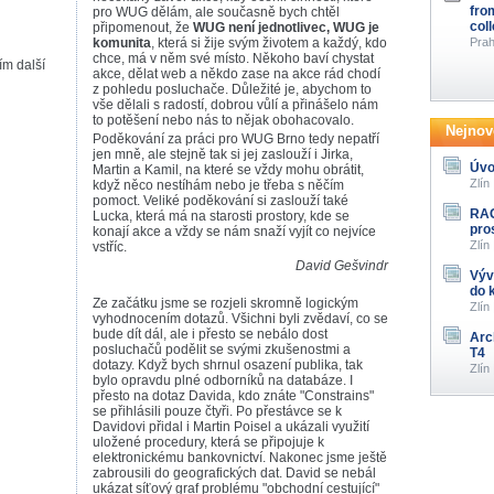
fro
pro WUG dělám, ale současně bych chtěl
col
připomenout, že
WUG není jednotlivec, WUG je
komunita
, která si žije svým životem a každý, kdo
Prah
chce, má v něm své místo. Někoho baví chystat
ím další
akce, dělat web a někdo zase na akce rád chodí
z pohledu posluchače. Důležité je, abychom to
vše dělali s radostí, dobrou vůlí a přinášelo nám
to potěšení nebo nás to nějak obohacovalo.
Nejnově
Poděkování za práci pro WUG Brno tedy nepatří
jen mně, ale stejně tak si jej zaslouží i Jirka,
Úvo
Martin a Kamil, na které se vždy mohu obrátit,
Zlín
když něco nestíhám nebo je třeba s něčím
pomoct. Veliké poděkování si zaslouží také
RAG
Lucka, která má na starosti prostory, kde se
pro
konají akce a vždy se nám snaží vyjít co nejvíce
Zlín
vstříc.
David Gešvindr
Výv
do 
Ze začátku jsme se rozjeli skromně logickým
Zlín
vyhodnocením dotazů. Všichni byli zvědaví, co se
bude dít dál, ale i přesto se nebálo dost
Arc
posluchačů podělit se svými zkušenostmi a
T4
dotazy. Když bych shrnul osazení publika, tak
Zlín
bylo opravdu plné odborníků na databáze. I
přesto na dotaz Davida, kdo znáte "Constrains"
se přihlásili pouze čtyři. Po přestávce se k
Davidovi přidal i Martin Poisel a ukázali využití
uložené procedury, která se připojuje k
elektronickému bankovnictví. Nakonec jsme ještě
zabrousili do geografických dat. David se nebál
ukázat síťový graf problému "obchodní cestující"