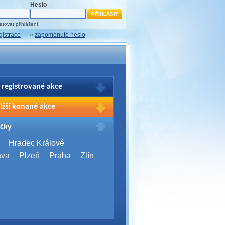
Heslo
tovat přihlášení
gistrace
»
zapomenuté heslo
 registrované akce
brazení Vašich registrací na akce
ižší konané akce
sím přihlašte.
2026,
Brno
čky
Days 2026
2026,
Brno
Hradec Králové
Server Bootcamp 2026
ava
Plzeň
Praha
Zlín