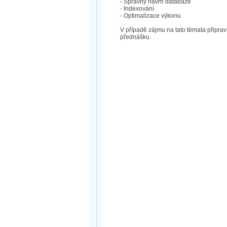
- Správný návrh databáze
- Indexování
- Optimalizace výkonu
V případě zájmu na tato témata připrav
přednášku.