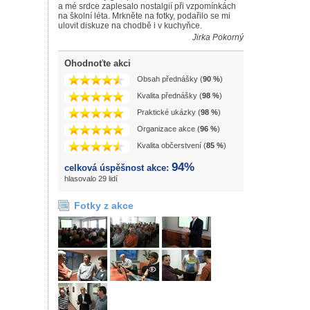
a mé srdce zaplesalo nostalgií při vzpomínkách
na školní léta. Mrkněte na fotky, podařilo se mi
ulovit diskuze na chodbě i v kuchyňce.
Jirka Pokorný
Ohodnoťte akci
Obsah přednášky (
90 %
)
Kvalita přednášky (
98 %
)
Praktické ukázky (
98 %
)
Organizace akce (
96 %
)
Kvalita občerstvení (
85 %
)
94%
celková úspěšnost akce:
hlasovalo 29 lidí
Fotky z akce