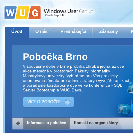
Úvod
O nás
Přednášející
Záznamy
Pobočka Brno
V současné době v Brně probíhá zhruba jedna až dvě
akce měsíčně v prostorách Fakulty informatiky
Masarykovy univerzity. Vybíráme pro Vás prakticky
orientovaná témata pro administrátory i vývojáře aplikací
a pořádáme každoročně dvě velké konference - SQL
Server Bootcamp a WUG Days.
VÍCE O POBOČCE
Informace o pobočce
Kontakt na organizátory
Kontakt na organizátory