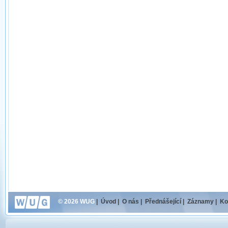
© 2026 WUG
|
Úvod
|
O nás
|
Přednášející
|
Záznamy
|
Ko