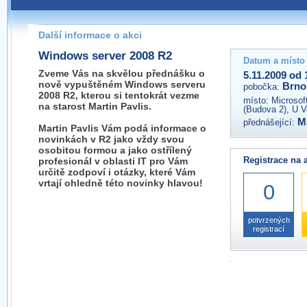
Pokud máte jakýkoliv dotaz na organizátory této akce,
prosím neváhejte nás kontaktovat na e-mailu:
Další informace o akci
brno@wug.cz
Windows server 2008 R2
Datum a místo
Zveme Vás na skvělou přednášku o
5.11.2009 od 
nově vypuštěném Windows serveru
Brno
pobočka:
2008 R2, kterou si tentokrát vezme
místo:
Microsof
na starost Martin Pavlis.
(Budova 2), U V
M
přednášející:
Martin Pavlis Vám podá informace o
novinkách v R2 jako vždy svou
osobitou formou a jako ostřílený
Registrace na 
profesionál v oblasti IT pro Vám
určitě zodpoví i otázky, které Vám
vrtají ohledně této novinky hlavou!
0
potvrzených
registrací