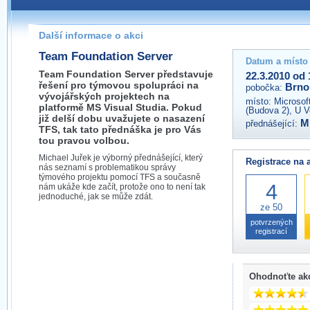
Pokud máte jakýkoliv dotaz na organizátory této akce,
prosím neváhejte nás kontaktovat na e-mailu:
Další informace o akci
brno@wug.cz
Team Foundation Server
Datum a místo
Team Foundation Server představuje
22.3.2010 od 
řešení pro týmovou spolupráci na
Brno
pobočka:
vývojářských projektech na
místo:
Microsof
platformě MS Visual Studia. Pokud
(Budova 2), U V
již delší dobu uvažujete o nasazení
M
přednášející:
TFS, tak tato přednáška je pro Vás
tou pravou volbou.
Michael Juřek je výborný přednášející, který
Registrace na 
nás seznamí s problematikou správy
týmového projektu pomocí TFS a současně
4
nám ukáže kde začít, protože ono to není tak
jednoduché, jak se může zdát.
ze 50
potvrzených
registrací
Ohodnoťte ak