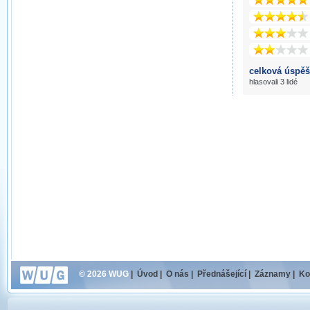
celková úspěš
hlasovali 3 lidé
© 2026 WUG
|
Úvod
|
O nás
|
Přednášející
|
Záznamy
|
Ko