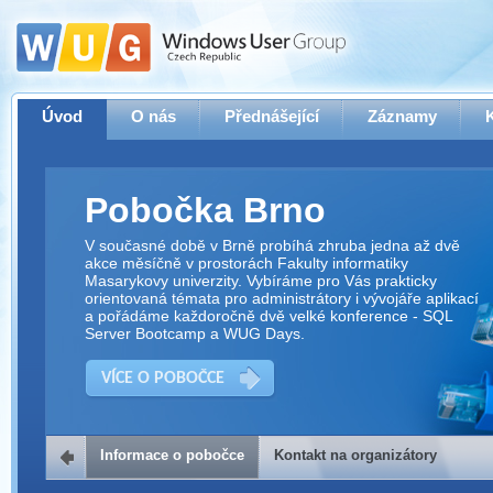
Úvod
O nás
Přednášející
Záznamy
Pobočka Brno
V současné době v Brně probíhá zhruba jedna až dvě
akce měsíčně v prostorách Fakulty informatiky
Masarykovy univerzity. Vybíráme pro Vás prakticky
orientovaná témata pro administrátory i vývojáře aplikací
a pořádáme každoročně dvě velké konference - SQL
Server Bootcamp a WUG Days.
VÍCE O POBOČCE
Informace o pobočce
Kontakt na organizátory
Kontakt na organizátory