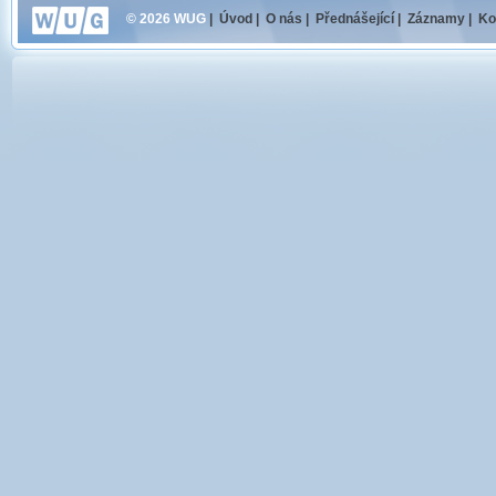
© 2026 WUG
|
Úvod
|
O nás
|
Přednášející
|
Záznamy
|
Ko