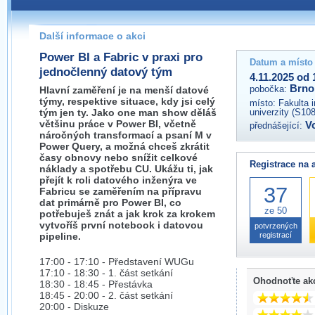
Pokud máte jakýkoliv dotaz na organizátory této akce,
prosím neváhejte nás kontaktovat na e-mailu:
Další informace o akci
brno@wug.cz
Power BI a Fabric v praxi pro
Datum a místo
jednočlenný datový tým
4.11.2025 od 
Brno
pobočka:
Hlavní zaměření je na menší datové
týmy, respektive situace, kdy jsi celý
místo:
Fakulta 
tým jen ty. Jako one man show děláš
univerzity (S10
většinu práce v Power BI, včetně
V
přednášející:
náročných transformací a psaní M v
Power Query, a možná chceš zkrátit
časy obnovy nebo snížit celkové
Registrace na 
náklady a spotřebu CU. Ukážu ti, jak
přejít k roli datového inženýra ve
37
Fabricu se zaměřením na přípravu
dat primárně pro Power BI, co
ze 50
potřebuješ znát a jak krok za krokem
vytvoříš první notebook i datovou
potvrzených
pipeline.
registrací
17:00 - 17:10 - Představení WUGu
17:10 - 18:30 - 1. část setkání
Ohodnoťte ak
18:30 - 18:45 - Přestávka
18:45 - 20:00 - 2. část setkání
20:00 - Diskuze