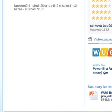
Upozornění - přednáška je v jiné místnosti než
běžně - místnost S108
celková úspěš
hlasovalo 11 lidí
Videozázn
Soubory ke st
WUG Brn
pro jed
586kB, 