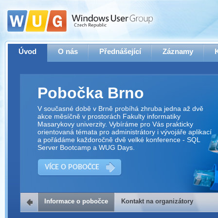
Úvod
O nás
Přednášející
Záznamy
Pobočka Brno
V současné době v Brně probíhá zhruba jedna až dvě
akce měsíčně v prostorách Fakulty informatiky
Masarykovy univerzity. Vybíráme pro Vás prakticky
orientovaná témata pro administrátory i vývojáře aplikací
a pořádáme každoročně dvě velké konference - SQL
Server Bootcamp a WUG Days.
VÍCE O POBOČCE
Informace o pobočce
Kontakt na organizátory
Kontakt na organizátory