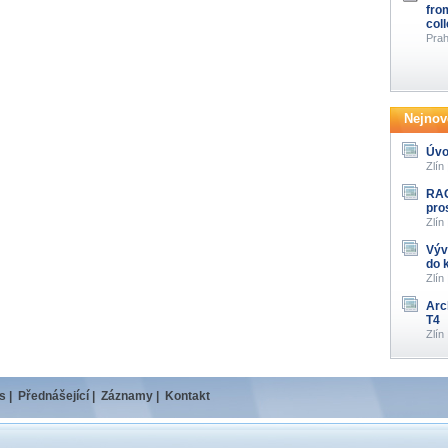
fro
col
Prah
Nejnově
Úvo
Zlín
RAG
pro
Zlín
Výv
do 
Zlín
Arc
T4
Zlín
s
|
Přednášející
|
Záznamy
|
Kontakt