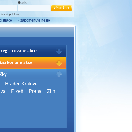
Heslo
tovat přihlášení
gistrace
»
zapomenuté heslo
 registrované akce
brazení Vašich registrací na akce
ižší konané akce
sím přihlašte.
2026,
Brno
čky
Days 2026
2026,
Brno
Hradec Králové
Server Bootcamp 2026
ava
Plzeň
Praha
Zlín