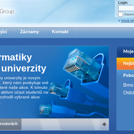
Login
Zapama
»
nová re
jící
Záznamy
Kontakt
Moje
rmatiky
Pro zo
Nejbl
se pro
univerzity
2. 9. 
Pobo
WUG 
y univerzity je novým
 který nám poskytuje své
4. 9. 
Brno
teré naše akce. K tomuto
SQL 
 aktivní účast studentů na
Ostr
rozhodli vybrané akce
.
rostorách