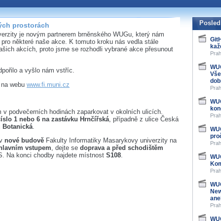
Posled
ých prostorách
iverzity je novým partnerem brněnského WUGu, který nám
Git
 pro některé naše akce. K tomuto kroku nás vedla stále
kaž
našich akcích, proto jsme se rozhodli vybrané akce přesunout
Prah
WUG
pořilo a vyšlo nám vstříc.
Vše
dob
e na webu
www.fi.muni.cz
Prah
WUG
kon
m v podvečerních hodinách zaparkovat v okolních ulicích.
Prah
číslo 1 nebo 6 na zastávku Hrnčířská
, případně z ulice Česká
u Botanická
.
WUG
pro
 v
nové budově
Fakulty Informatiky Masarykovy univerzity na
Prah
 hlavním vstupem
, dejte se
doprava a před schodištěm
S. Na konci chodby najdete místnost
S108
.
WUG
Kom
Prah
WUG
New
ane
Prah
WUG