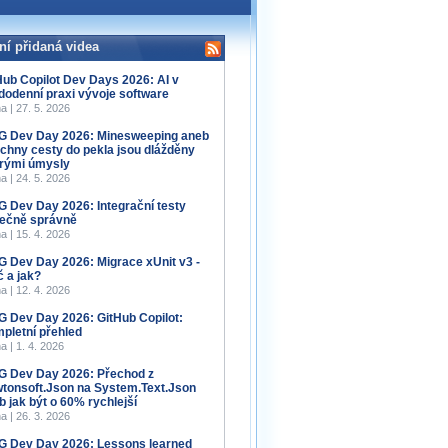
ní přidaná videa
Hub Copilot Dev Days 2026: AI v
dodenní praxi vývoje software
a | 27. 5. 2026
 Dev Day 2026: Minesweeping aneb
chny cesty do pekla jsou dlážděny
rými úmysly
a | 24. 5. 2026
 Dev Day 2026: Integrační testy
ečně správně
a | 15. 4. 2026
 Dev Day 2026: Migrace xUnit v3 -
č a jak?
a | 12. 4. 2026
 Dev Day 2026: GitHub Copilot:
pletní přehled
a | 1. 4. 2026
 Dev Day 2026: Přechod z
tonsoft.Json na System.Text.Json
b jak být o 60% rychlejší
a | 26. 3. 2026
 Dev Day 2026: Lessons learned