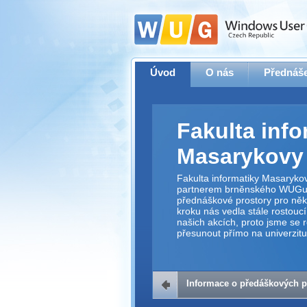
Úvod
O nás
Přednáše
Fakulta info
Masarykovy 
Fakulta informatiky Masarykov
partnerem brněnského WUGu,
přednáškové prostory pro něk
kroku nás vedla stále rostoucí
našich akcích, proto jsme se 
přesunout přímo na univerzitu
Informace o předáškových p