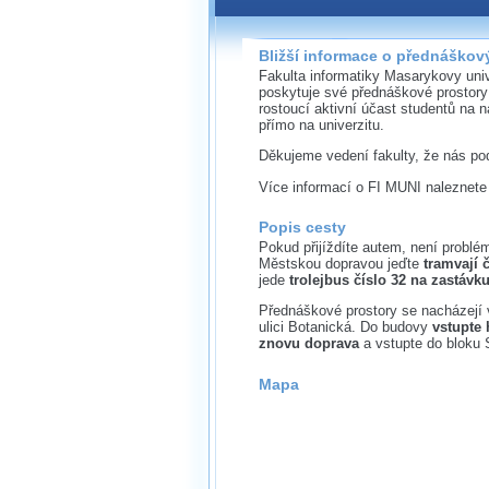
Bližší informace o přednáškov
Fakulta informatiky Masarykovy un
poskytuje své přednáškové prostory
rostoucí aktivní účast studentů na 
přímo na univerzitu.
Děkujeme vedení fakulty, že nás pod
Více informací o FI MUNI naleznet
Popis cesty
Pokud přijíždíte autem, není problé
Městskou dopravou jeďte
tramvají 
jede
trolejbus číslo 32 na zastávk
Přednáškové prostory se nacházejí
ulici Botanická. Do budovy
vstupte
znovu doprava
a vstupte do bloku 
Mapa