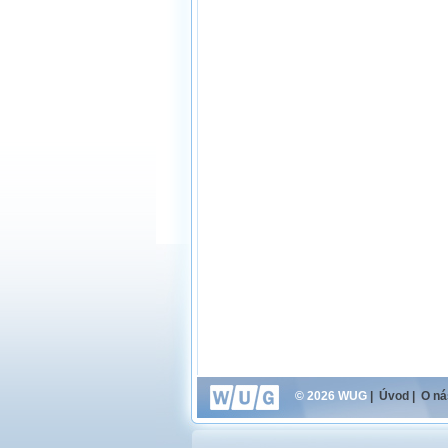
© 2026 WUG
|
Úvod
|
O ná