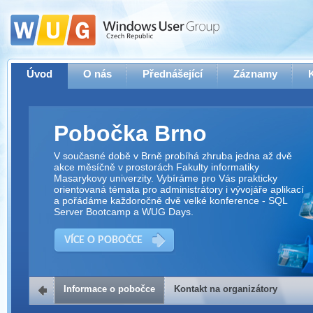
Úvod
O nás
Přednášející
Záznamy
Pobočka Brno
V současné době v Brně probíhá zhruba jedna až dvě
akce měsíčně v prostorách Fakulty informatiky
Masarykovy univerzity. Vybíráme pro Vás prakticky
orientovaná témata pro administrátory i vývojáře aplikací
a pořádáme každoročně dvě velké konference - SQL
Server Bootcamp a WUG Days.
VÍCE O POBOČCE
Informace o pobočce
Kontakt na organizátory
Kontakt na organizátory