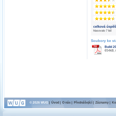
celková úspěš
hlasovalo 7 lidí
Soubory ke st
Build 2
654kB, 
© 2026 WUG
|
Úvod
|
O nás
|
Přednášející
|
Záznamy
|
Ko