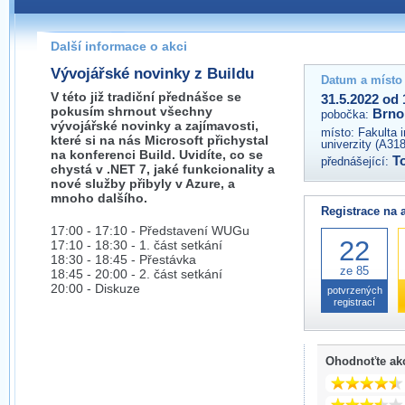
Pokud máte jakýkoliv dotaz na organizátory této akce,
prosím neváhejte nás kontaktovat na e-mailu:
Další informace o akci
brno@wug.cz
Vývojářské novinky z Buildu
Datum a místo
V této již tradiční přednášce se
31.5.2022 od 
pokusím shrnout všechny
Brno
pobočka:
vývojářské novinky a zajímavosti,
místo:
Fakulta 
které si na nás Microsoft přichystal
univerzity (A31
na konferenci Build. Uvidíte, co se
T
přednášející:
chystá v .NET 7, jaké funkcionality a
nové služby přibyly v Azure, a
mnoho dalšího.
Registrace na 
17:00 - 17:10 - Představení WUGu
22
17:10 - 18:30 - 1. část setkání
18:30 - 18:45 - Přestávka
ze 85
18:45 - 20:00 - 2. část setkání
20:00 - Diskuze
potvrzených
registrací
Ohodnoťte ak