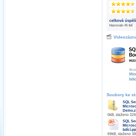
celková úspěš
hlasovalo 45 lidí
Videozázn
Soubory ke st
SQL Se
Microsof
Demo.z
0kB, staženo 32
SQL Se
Microso
bdící.pp
69kB, staženo 3