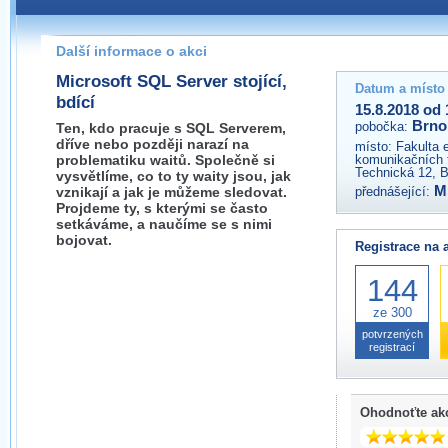
Pokud máte jakýkoliv dotaz na organizátory této akce,
prosím neváhejte nás kontaktovat na e-mailu:
Další informace o akci
brno@wug.cz
Microsoft SQL Server stojící,
Datum a místo
bdící
15.8.2018 od 
Brno
pobočka:
Ten, kdo pracuje s SQL Serverem,
dříve nebo později narazí na
místo:
Fakulta 
problematiku waitů. Společně si
komunikačních 
Technická 12, 
vysvětlíme, co to ty waity jsou, jak
M
vznikají a jak je můžeme sledovat.
přednášející:
Projdeme ty, s kterými se často
setkáváme, a naučíme se s nimi
bojovat.
Registrace na 
144
ze 300
potvrzených
registrací
Ohodnoťte ak