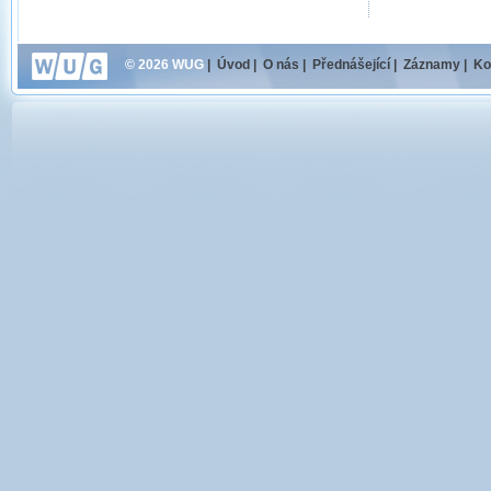
© 2026 WUG
|
Úvod
|
O nás
|
Přednášející
|
Záznamy
|
Ko