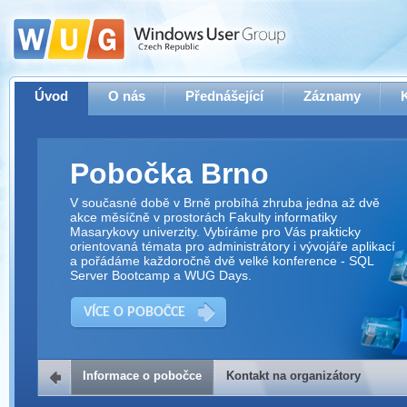
Úvod
O nás
Přednášející
Záznamy
Pobočka Brno
V současné době v Brně probíhá zhruba jedna až dvě
akce měsíčně v prostorách Fakulty informatiky
Masarykovy univerzity. Vybíráme pro Vás prakticky
orientovaná témata pro administrátory i vývojáře aplikací
a pořádáme každoročně dvě velké konference - SQL
Server Bootcamp a WUG Days.
VÍCE O POBOČCE
Informace o pobočce
Kontakt na organizátory
Kontakt na organizátory