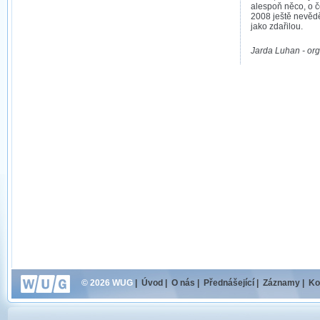
alespoň něco, o 
2008 ještě nevědě
jako zdařilou.
Jarda Luhan - org
© 2026 WUG
|
Úvod
|
O nás
|
Přednášející
|
Záznamy
|
Ko