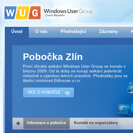
Úvod
O nás
Přednášející
Záznamy
Pobočka Zlín
První zlínské setkání Windows User Group se konalo v
březnu 2009. Od té doby se konají setkání jedenkrát
měsíčně s výjimkou letních prázdnin. Přednášky jsou ve
školící místnosti Edhouse s.r.o.
VÍCE O POBOČCE
Informace o pobočce
Kontakt na organizátory
Kontakt na organizátory