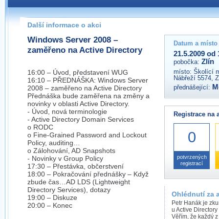
Pokud máte jakýkoliv dotaz na organizátory této akce,
prosím neváhejte nás kontaktovat na e-mailu:
Další informace o akci
zlin@wug.cz
Windows Server 2008 –
Datum a místo
zaměřeno na Active Directory
21.5.2009 od 
Zlín
pobočka:
místo:
Školící 
16:00 – Úvod, představení WUG
Nábřeží 5574, Z
16:10 – PŘEDNÁŠKA: Windows Server
M
přednášející:
2008 – zaměřeno na Active Directory
Přednáška bude zaměřena na změny a
novinky v oblasti Active Directory.
- Úvod, nová terminologie
Registrace na 
- Active Directory Domain Services
o RODC
0
o Fine-Grained Password and Lockout
Policy, auditing…
o Zálohování, AD Snapshots
potvrzených
- Novinky v Group Policy
registrací
17:30 – Přestávka, občerstvení
18:00 – Pokračování přednášky – Když
zbude čas…AD LDS (Lightweight
Directory Services), dotazy
Ohlédnutí za 
19:00 – Diskuze
Petr Hanák je zkuš
20:00 – Konec
u Active Directory
Věřím, že každý z