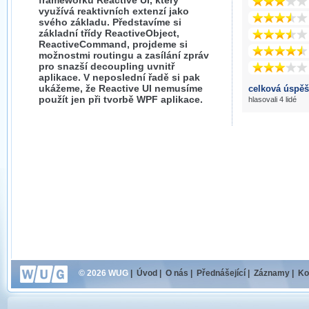
frameworku Reactive UI, který
využívá reaktivních extenzí jako
svého základu. Představíme si
základní třídy ReactiveObject,
ReactiveCommand, projdeme si
možnostmi routingu a zasílání zpráv
pro snazší decoupling uvnitř
aplikace. V neposlední řadě si pak
ukážeme, že Reactive UI nemusíme
celková úspěš
použít jen při tvorbě WPF aplikace.
hlasovali 4 lidé
© 2026 WUG
|
Úvod
|
O nás
|
Přednášející
|
Záznamy
|
Ko