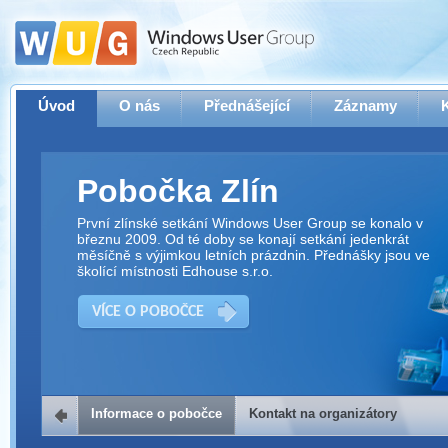
Úvod
O nás
Přednášející
Záznamy
Pobočka Zlín
První zlínské setkání Windows User Group se konalo v
březnu 2009. Od té doby se konají setkání jedenkrát
měsíčně s výjimkou letních prázdnin. Přednášky jsou ve
školící místnosti Edhouse s.r.o.
VÍCE O POBOČCE
Informace o pobočce
Kontakt na organizátory
Kontakt na organizátory