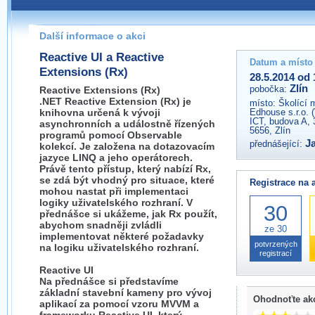
Pokud máte jakýkoliv dotaz na organizátory této akce,
prosím neváhejte nás kontaktovat na e-mailu:
Další informace o akci
zlin@wug.cz
Reactive UI a Reactive
Datum a místo
Extensions (Rx)
28.5.2014 od 
Zlín
pobočka:
Reactive Extensions (Rx)
.NET Reactive Extension (Rx) je
místo:
Školící 
knihovna určená k vývoji
Edhouse s.r.o. 
ICT, budova A, 
asynchronních a událostně řízených
5656, Zlín
programů pomocí Observable
J
přednášející:
kolekcí. Je založena na dotazovacím
jazyce LINQ a jeho operátorech.
Právě tento přístup, který nabízí Rx,
se zdá být vhodný pro situace, které
Registrace na 
mohou nastat při implementaci
logiky uživatelského rozhraní. V
30
přednášce si ukážeme, jak Rx použít,
abychom snadněji zvládli
ze 30
implementovat některé požadavky
potvrzených
na logiku uživatelského rozhraní.
registrací
Reactive UI
Na přednášce si představíme
základní stavební kameny pro vývoj
Ohodnoťte ak
aplikací za pomocí vzoru MVVM a