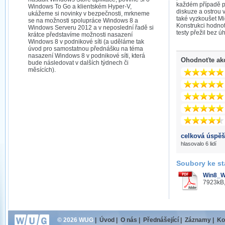
každém případě p
Windows To Go a klientském Hyper-V,
diskuze a ostrou 
ukážeme si novinky v bezpečnosti, mrkneme
také vyzkoušet Mi
se na možnosti spolupráce Windows 8 a
Konstrukci hodnot
Windows Serveru 2012 a v neposlední řadě si
testy přežil bez ú
krátce představíme možnosti nasazení
Windows 8 v podnikové síti (a uděláme tak
úvod pro samostatnou přednášku na téma
nasazení Windows 8 v podnikové síti, která
Ohodnoťte ak
bude následovat v dalších týdnech či
měsících).
celková úspěš
hlasovalo 6 lidí
Soubory ke st
Win8_W
7923kB,
© 2026 WUG
|
Úvod
|
O nás
|
Přednášející
|
Záznamy
|
Ko