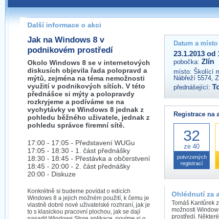
Pokud máte jakýkoliv dotaz na organizátory této akce,
prosím neváhejte nás kontaktovat na e-mailu:
Další informace o akci
zlin@wug.cz
Jak na Windows 8 v
Datum a místo
podnikovém prostředí
23.1.2013 od 
Zlín
pobočka:
Okolo Windows 8 se v internetových
diskusích objevila řada polopravd a
místo:
Školící 
mýtů, zejména na téma nemožnosti
Nábřeží 5574, Z
využití v podnikových sítích. V této
T
přednášející:
přednášce si mýty a polopravdy
rozkryjeme a podíváme se na
vychytávky ve Windows 8 jednak z
Registrace na 
pohledu běžného uživatele, jednak z
pohledu správce firemní sítě.
32
17:00 - 17:05 - Představení WUGu
ze 40
17:05 - 18:30 - 1. část přednášky
potvrzených
18:30 - 18:45 - Přestávka a občerstvení
registrací
18:45 - 20:00 - 2. část přednášky
20:00 - Diskuze
Konkrétně si budeme povídat o edicích
Ohlédnutí za 
Windows 8 a jejich možném použití, k čemu je
Tomáš Kantůrek z
vlastně dobré nové uživatelské rozhraní, jak je
možnosti Windows 
to s klasickou pracovní plochou, jak se dají
prostředí. Některé
nasadit Windows Store aplikace, povíme si o