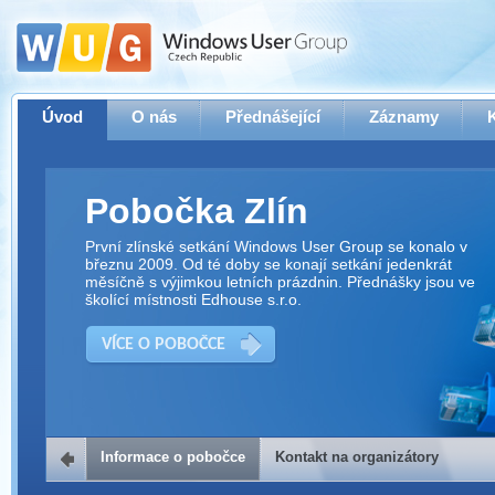
Úvod
O nás
Přednášející
Záznamy
Pobočka Zlín
První zlínské setkání Windows User Group se konalo v
březnu 2009. Od té doby se konají setkání jedenkrát
měsíčně s výjimkou letních prázdnin. Přednášky jsou ve
školící místnosti Edhouse s.r.o.
VÍCE O POBOČCE
Informace o pobočce
Kontakt na organizátory
Kontakt na organizátory