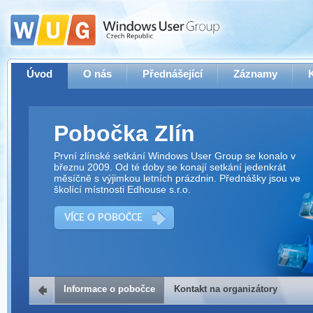
Úvod
O nás
Přednášející
Záznamy
Pobočka Zlín
První zlínské setkání Windows User Group se konalo v
březnu 2009. Od té doby se konají setkání jedenkrát
měsíčně s výjimkou letních prázdnin. Přednášky jsou ve
školící místnosti Edhouse s.r.o.
VÍCE O POBOČCE
Informace o pobočce
Kontakt na organizátory
Kontakt na organizátory