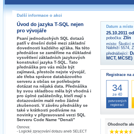
Pokud máte jakýkoliv dotaz na organizátory této akce,
prosím neváhejte nás kontaktovat na e-mailu:
Další informace o akci
zlin@wug.cz
Úvod do jazyka T-SQL nejen
Datum a místo
pro vývojáře
25.10.2011 od
Zlín
pobočka:
Psaní jednoduchých SQL dotazů
patří v dnešní době mezi základní
místo:
Školící 
dovednosti každého ajťáka. Na této
Nábřeží 5574, Z
přednášce se zaměříme na důkladné
D
přednášející:
vysvětlení základních jazykových
MCT, MCSE)
konstrukcí jazyka T-SQL. Tato
přednáška pro vás může být
zajímavá, přestože nejste vývojář,
Registrace na 
ale třeba správce databázového
serveru a občas se potřebujete
34
dotázat na nějaká data. Přednáška
by svou skladbou měla být vhodná i
ze 40
pro úplné začátečníky, kteří mají s
dotazováním malé nebo žádné
potvrzených
zkušenosti. V závěru přednášky se
registrací
také v krátkosti podíváme na
novinky v připravované verzi SQL
Serveru Code Name "Denali"
Ohodnoťte ak
Osnova:
- Logické zpracování dotazu aneb SELECT