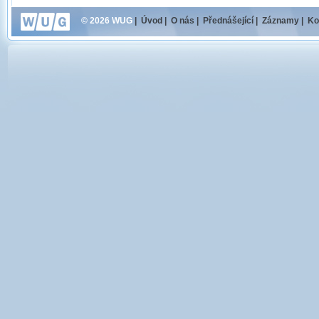
© 2026 WUG
|
Úvod
|
O nás
|
Přednášející
|
Záznamy
|
Ko