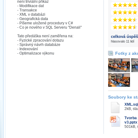
není triviální příkaz
- Modifikace dat
- Transakce
- XML v databázi
- Geografická data
- Píšeme uložené procedury v C#
- Co je nového v SQL Serveru "Denali"
Tato předáška není zaměřena na:
celková úspěš
- Fyzické zpracování dotazu
hlasovalo 11 lidí
- Správný návrh databáze
- Indexování
Fotky z ak
- Optimalizace výkonu
Soubory ke st
XML.sq
2kB, st
Tvorba 
v3.pptx
501kB, 