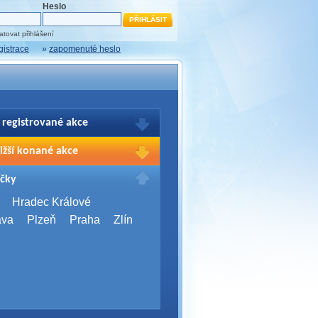
Heslo
tovat přihlášení
gistrace
»
zapomenuté heslo
 registrované akce
brazení Vašich registrací na akce
ižší konané akce
sím přihlašte.
2026,
Brno
čky
Days 2026
2026,
Brno
Hradec Králové
Server Bootcamp 2026
ava
Plzeň
Praha
Zlín