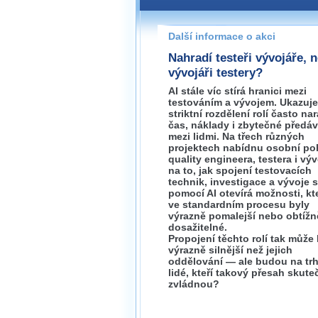
Pokud máte jakýkoliv dotaz na
prosím neváhejte nás kontakt
Další informace o akci
zlin@wug.cz
Nahradí testeři vývojáře, 
vývojáři testery?
AI stále víc stírá hranici mezi
testováním a vývojem. Ukazuje
striktní rozdělení rolí často nar
čas, náklady i zbytečné předá
mezi lidmi. Na třech různých
projektech nabídnu osobní po
quality engineera, testera i vý
na to, jak spojení testovacích
technik, investigace a vývoje s
pomocí AI otevírá možnosti, kt
ve standardním procesu byly
výrazně pomalejší nebo obtížn
dosažitelné.
Propojení těchto rolí tak může 
výrazně silnější než jejich
oddělování — ale budou na tr
lidé, kteří takový přesah skute
zvládnou?