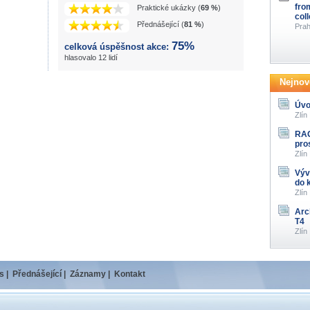
fro
Praktické ukázky (
69 %
)
col
Přednášející (
81 %
)
Prah
75%
celková úspěšnost akce:
hlasovalo 12 lidí
Nejnově
Úvo
Zlín
RAG
pro
Zlín
Výv
do 
Zlín
Arc
T4
Zlín
s
|
Přednášející
|
Záznamy
|
Kontakt