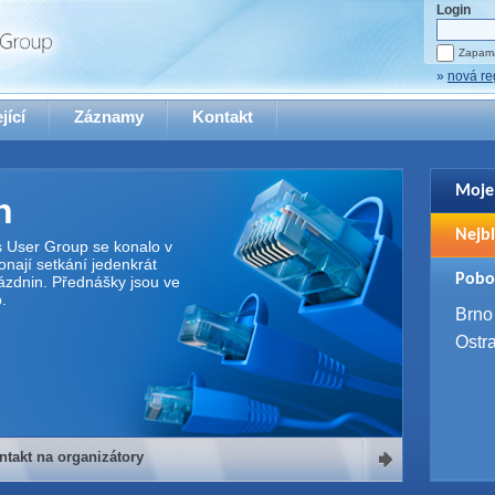
Login
Zapama
»
nová re
jící
Záznamy
Kontakt
Moje
n
Pro zo
Nejbl
se pro
s User Group se konalo v
nají setkání jedenkrát
2. 9. 
Pobo
ázdnin. Přednášky jsou ve
WUG 
.
4. 9. 
Brno
SQL 
Ostr
ntakt na organizátory
organizátory