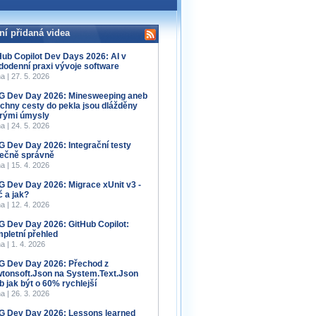
ní přidaná videa
Hub Copilot Dev Days 2026: AI v
dodenní praxi vývoje software
a | 27. 5. 2026
 Dev Day 2026: Minesweeping aneb
chny cesty do pekla jsou dlážděny
rými úmysly
a | 24. 5. 2026
 Dev Day 2026: Integrační testy
ečně správně
a | 15. 4. 2026
 Dev Day 2026: Migrace xUnit v3 -
č a jak?
a | 12. 4. 2026
 Dev Day 2026: GitHub Copilot:
pletní přehled
a | 1. 4. 2026
 Dev Day 2026: Přechod z
tonsoft.Json na System.Text.Json
b jak být o 60% rychlejší
a | 26. 3. 2026
 Dev Day 2026: Lessons learned