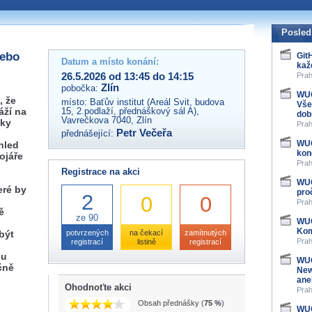
 organizátory této akce,
ovat na e-mailu:
Posled
nebo
Git
Datum a místo konání:
kaž
26.5.2026 od 13:45 do 14:15
Prah
Zlín
pobočka:
WUG
, že
místo:
Baťův institut (Areál Svit, budova
Vše
áží na
15, 2.podlaží, přednáškový sál A),
dob
Vavrečkova 7040, Zlín
vky
Prah
Petr Večeřa
přednášející:
WUG
hled
kon
vojáře
Prah
Registrace na akci
WUG
eré by
pro
2
0
0
Prah
ě
ze 90
WUG
Kom
být
potvrzených
na čekací
zamítnutých
Prah
registrací
listině
registrací
hu
WUG
čně
New
ane
Ohodnoťte akci
Prah
Obsah přednášky (
75 %
)
WUG