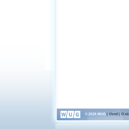
© 2026 WUG
|
Úvod
|
O ná