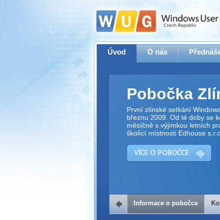
Úvod
O nás
Přednáše
Pobočka Zlí
První zlínské setkání Window
březnu 2009. Od té doby se ko
měsíčně s výjimkou letních pr
školící místnosti Edhouse s.r.o
VÍCE O POBOČCE
Informace o pobočce
Ko
Kontakt na 