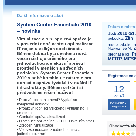
Pokud máte jakýkoliv dotaz na organizátory této akce,
prosím neváhejte nás kontaktovat na e-mailu:
Další informace o akci
zlin@wug.cz
System Center Essentials 2010
Datum a místo
– novinka
15.6.2010 od 
Zlín
pobočka:
Virtualizace a s ní spojená správa je
v poslední době cestou optimalizace
místo:
Školící 
IT nejen u velkých společností.
Nábřeží 5574, Z
Během dubna byla uvedena nová
P
přednášející:
verze nástroje určeného pro
MCITP, MCS
jednoduchou a efektivní správu IT
prostředí v menších a středních
podnicích. System Center Essentials
Registrace na 
2010 v sobě kombinuje nástroje pro
dohled a správu fyzické i virtuální IT
12
infrastruktury. Během setkání si
předvedeme řešení naživo!
ze 40
• Proč vůbec monitorovat? Vyplatí se
potvrzených
komplexní dohled?
registrací
• Proaktivní dohled fyzického i virtuálního IT
prostředí
• Centrální správa aktualizací
• Distribuce aplikací na 500 PC lusknutím prstu
• Zkrocení virtualizace
Ohodnoťte ak
• Vše výše popsané z jediného místa a
jediného rozhraní