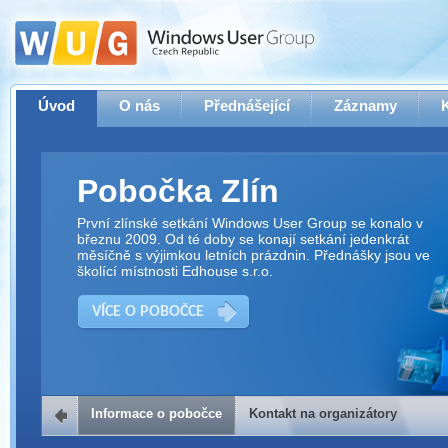
Úvod
O nás
Přednášející
Záznamy
Pobočka Zlín
První zlínské setkání Windows User Group se konalo v
březnu 2009. Od té doby se konají setkání jedenkrát
měsíčně s výjimkou letních prázdnin. Přednášky jsou ve
školící místnosti Edhouse s.r.o.
VÍCE O POBOČCE
Informace o pobočce
Kontakt na organizátory
Kontakt na organizátory