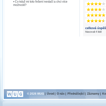
• Co když mi toto řešení nestačí a chci více
možností?
celková úspěš
hlasovali 4 lidé
© 2026 WUG
|
Úvod
|
O nás
|
Přednášející
|
Záznamy
|
Ko