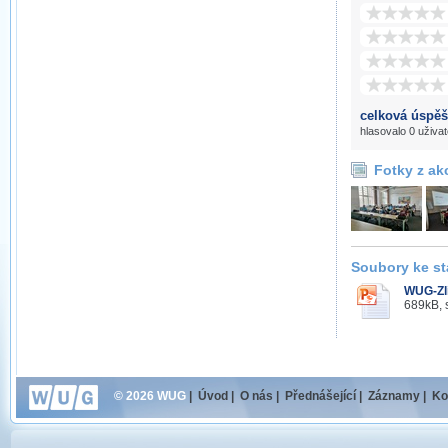
celková úspěš
hlasovalo 0 uživat
Fotky z ak
Soubory ke st
WUG-Zl
689kB, 
© 2026 WUG
|
Úvod
|
O nás
|
Přednášející
|
Záznamy
|
Ko