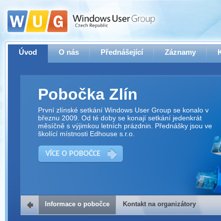
Úvod
O nás
Přednášející
Záznamy
Pobočka Zlín
První zlínské setkání Windows User Group se konalo v
březnu 2009. Od té doby se konají setkání jedenkrát
měsíčně s výjimkou letních prázdnin. Přednášky jsou ve
školící místnosti Edhouse s.r.o.
VÍCE O POBOČCE
Informace o pobočce
Kontakt na organizátory
Kontakt na organizátory