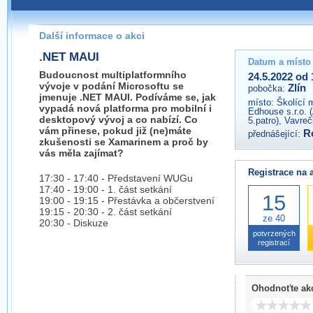
Pokud máte jakýkoliv dotaz na organizátory této akce,
prosím neváhejte nás kontaktovat na e-mailu:
Další informace o akci
zlin@wug.cz
.NET MAUI
Datum a místo
Budoucnost multiplatformního
24.5.2022 od 
vývoje v podání Microsoftu se
Zlín
pobočka:
jmenuje .NET MAUI. Podíváme se, jak
místo:
Školící 
vypadá nová platforma pro mobilní i
Edhouse s.r.o. 
desktopový vývoj a co nabízí. Co
5.patro), Vavre
vám přinese, pokud již (ne)máte
R
přednášející:
zkušenosti se Xamarinem a proč by
vás měla zajímat?
Registrace na 
17:30 - 17:40 - Představení WUGu
17:40 - 19:00 - 1. část setkání
15
19:00 - 19:15 - Přestávka a občerstvení
19:15 - 20:30 - 2. část setkání
ze 40
20:30 - Diskuze
potvrzených
registrací
Ohodnoťte ak