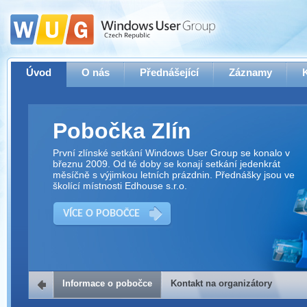
Úvod
O nás
Přednášející
Záznamy
Pobočka Zlín
První zlínské setkání Windows User Group se konalo v
březnu 2009. Od té doby se konají setkání jedenkrát
měsíčně s výjimkou letních prázdnin. Přednášky jsou ve
školící místnosti Edhouse s.r.o.
VÍCE O POBOČCE
Informace o pobočce
Kontakt na organizátory
Kontakt na organizátory