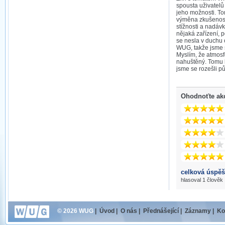
spousta uživatelů
jeho možnosti. To
výměna zkušeností,
stížnosti a nadávk
nějaká zařízení, 
se nesla v duchu 
WUG, takže jsme s
Myslím, že atmosf
nahuštěný. Tomu b
jsme se rozešli pů
Ohodnoťte ak
celková úspěš
hlasoval 1 člověk
© 2026 WUG
|
Úvod
|
O nás
|
Přednášející
|
Záznamy
|
Ko