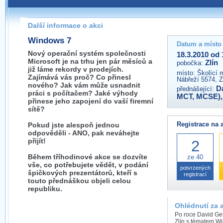
Pokud máte jakýkoliv dotaz na organizátory této akce,
prosím neváhejte nás kontaktovat na e-mailu:
Další informace o akci
zlin@wug.cz
Windows 7
Datum a místo
Nový operační systém společnosti
18.3.2010 od 
Microsoft je na trhu jen pár měsíců a
Zlín
pobočka:
již láme rekordy v prodejích.
místo:
Školící 
Zajímává vás proč? Co přinesl
Nábřeží 5574, Z
nového? Jak vám může usnadnit
D
přednášející:
práci s počítačem? Jaké výhody
MCT, MCSE)
přinese jeho zapojení do vaší firemní
sítě?
Registrace na 
Pokud jste alespoň jednou
odpověděli - ANO, pak neváhejte
přijít!
2
Během tříhodinové akce se dozvíte
ze 40
vše, co potřebujete vědět, v podání
potvrzených
špičkových prezentátorů, kteří s
registrací
touto přednáškou objeli celou
republiku.
Ohlédnutí za 
Po roce David Geš
Zlín s tématem Wi