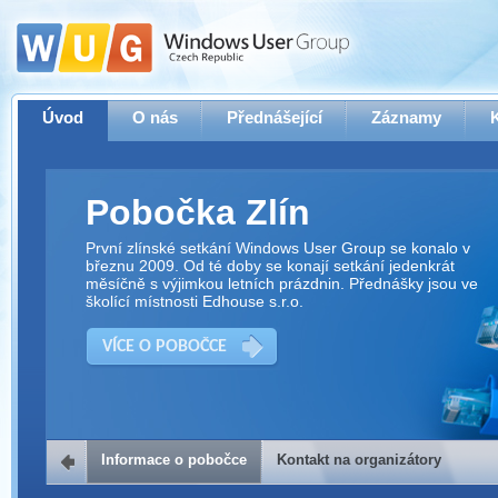
Úvod
O nás
Přednášející
Záznamy
Pobočka Zlín
První zlínské setkání Windows User Group se konalo v
březnu 2009. Od té doby se konají setkání jedenkrát
měsíčně s výjimkou letních prázdnin. Přednášky jsou ve
školící místnosti Edhouse s.r.o.
VÍCE O POBOČCE
Informace o pobočce
Kontakt na organizátory
Kontakt na organizátory