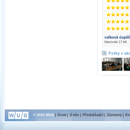
celková úspěš
hlasovalo 17 lidí
Fotky z ak
© 2026 WUG
|
Úvod
|
O nás
|
Přednášející
|
Záznamy
|
Ko