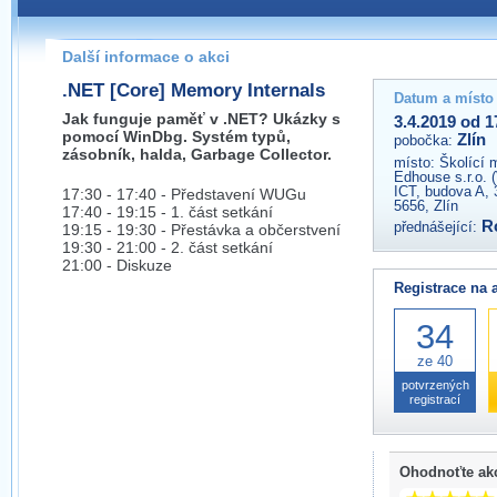
Pokud máte jakýkoliv dotaz na organizátory této akce,
prosím neváhejte nás kontaktovat na e-mailu:
Další informace o akci
zlin@wug.cz
.NET [Core] Memory Internals
Datum a místo
Jak funguje paměť v .NET? Ukázky s
3.4.2019 od 1
pomocí WinDbg. Systém typů,
Zlín
pobočka:
zásobník, halda, Garbage Collector.
místo:
Školící 
Edhouse s.r.o. 
ICT, budova A, 
17:30 - 17:40 - Představení WUGu
5656, Zlín
17:40 - 19:15 - 1. část setkání
R
přednášející:
19:15 - 19:30 - Přestávka a občerstvení
19:30 - 21:00 - 2. část setkání
21:00 - Diskuze
Registrace na 
34
ze 40
potvrzených
registrací
Ohodnoťte ak