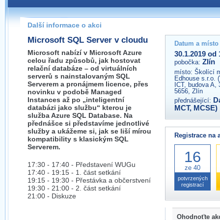
Pokud máte jakýkoliv dotaz na organizátory této akce,
prosím neváhejte nás kontaktovat na e-mailu:
Další informace o akci
zlin@wug.cz
Microsoft SQL Server v cloudu
Datum a místo
Microsoft nabízí v Microsoft Azure
30.1.2019 od 
celou řadu způsobů, jak hostovat
Zlín
pobočka:
relační databáze – od virtuálních
místo:
Školící 
serverů s nainstalovaným SQL
Edhouse s.r.o. 
Serverem a pronájmem licence, přes
ICT, budova A, 
5656, Zlín
novinku v podobě Managed
Instances až po „inteligentní
D
přednášející:
databázi jako službu“ kterou je
MCT, MCSE)
služba Azure SQL Database. Na
přednášce si představíme jednotlivé
služby a ukážeme si, jak se liší mírou
Registrace na 
kompatibility s klasickým SQL
Serverem.
16
17:30 - 17:40 - Představení WUGu
ze 40
17:40 - 19:15 - 1. část setkání
potvrzených
19:15 - 19:30 - Přestávka a občerstvení
registrací
19:30 - 21:00 - 2. část setkání
21:00 - Diskuze
Ohodnoťte ak