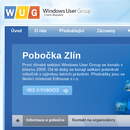
Úvod
O nás
Přednášející
Záznamy
Pobočka Zlín
První zlínské setkání Windows User Group se konalo v
březnu 2009. Od té doby se konají setkání jedenkrát
měsíčně s výjimkou letních prázdnin. Přednášky jsou ve
školící místnosti Edhouse s.r.o.
VÍCE O POBOČCE
Informace o pobočce
Kontakt na organizátory
Kontakt na organizátory