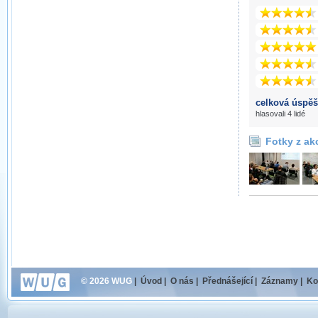
celková úspěš
hlasovali 4 lidé
Fotky z ak
© 2026 WUG
|
Úvod
|
O nás
|
Přednášející
|
Záznamy
|
Ko