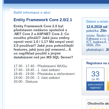
Pokud máte jakýkoliv dotaz na organizátory této akce,
prosím neváhejte nás kontaktovat na e-mailu:
Další informace o akci
zlin@wug.cz
Entity Framework Core 2.0/2.1
Datum a místo
Entity Framework Core 2.0 byl
12.6.2018 od 
představen nedávno společně s
Zlín
pobočka:
.NET Core 2 a ASP.NET Core 2. Co
místo:
Školící 
nového přináší? Jaké jsou změny
Edhouse s.r.o. 
oproti verzi 1.0 / 1.1? Má smysl verzi
ICT, budova A, 
5656, Zlín
2.0 používat? Jaké jsou pokročilejší
features, jaká jsou její omezení... A
Ji
přednášející:
co například použití s jinými
databázemi než jen MS SQL Server?
Registrace na 
17:30 - 17:40 - Představení WUGu
17:40 - 18:45 - 1. část setkání
33
18:45 - 19:00 - Přestávka a občerstvení
19:00 - 20:00 - 2. část setkání
ze 40
20:00 - Diskuze
potvrzených
registrací
Ohodnoťte ak