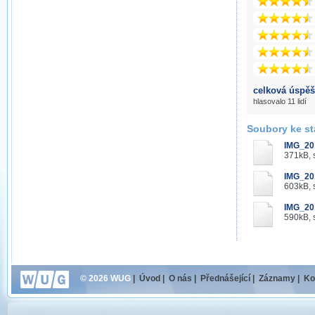
celková úspěš
hlasovalo 11 lidí
Soubory ke st
IMG_20
371kB, 
IMG_20
603kB, 
IMG_20
590kB, 
© 2026 WUG
|
Úvod
|
O nás
|
Přednášející
|
Záznamy
|
Ko