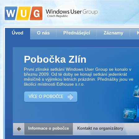
Úvod
O nás
Přednášející
Záznamy
Pobočka Zlín
První zlínské setkání Windows User Group se konalo v
březnu 2009. Od té doby se konají setkání jedenkrát
měsíčně s výjimkou letních prázdnin. Přednášky jsou ve
školící místnosti Edhouse s.r.o.
VÍCE O POBOČCE
Informace o pobočce
Kontakt na organizátory
Kontakt na organizátory