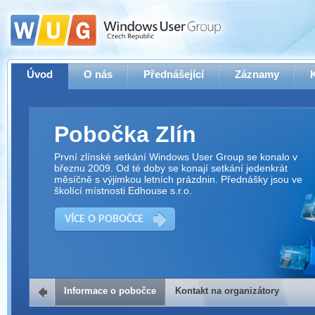
Úvod
O nás
Přednášející
Záznamy
Pobočka Zlín
První zlínské setkání Windows User Group se konalo v
březnu 2009. Od té doby se konají setkání jedenkrát
měsíčně s výjimkou letních prázdnin. Přednášky jsou ve
školící místnosti Edhouse s.r.o.
VÍCE O POBOČCE
Informace o pobočce
Kontakt na organizátory
Kontakt na organizátory