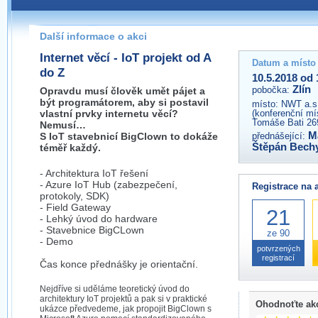
Pokud máte jakýkoliv dotaz na organizátory této akce,
prosím neváhejte nás kontaktovat na e-mailu:
Další informace o akci
zlin@wug.cz
Internet věcí - IoT projekt od A
Datum a místo
do Z
10.5.2018 od 
Zlín
pobočka:
Opravdu musí člověk umět pájet a
být programátorem, aby si postavil
místo:
NWT a.s.
vlastní prvky internetu věcí?
(konferenční mís
Tomáše Bati 269
Nemusí…
M
S IoT stavebnicí BigClown to dokáže
přednášející:
Štěpán Bech
téměř každý.
- Architektura IoT řešení
- Azure IoT Hub (zabezpečení,
Registrace na 
protokoly, SDK)
- Field Gateway
21
- Lehký úvod do hardware
- Stavebnice BigCLown
ze 90
- Demo
potvrzených
registrací
Čas konce přednášky je orientační.
Nejdříve si uděláme teoretický úvod do
architektury IoT projektů a pak si v praktické
Ohodnoťte ak
ukázce předvedeme, jak propojit BigClown s