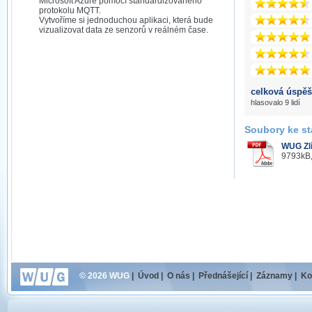
Microsoft Azure pomocí standardizovaného
protokolu MQTT.
Vytvoříme si jednoduchou aplikaci, která bude
vizualizovat data ze senzorů v reálném čase.
celková úspěš
hlasovalo 9 lidí
Soubory ke st
WUG Zlí
9793kB,
© 2026 WUG
|
Úvod
|
O nás
|
Přednášející
|
Záznamy
|
Ko