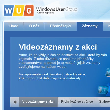
Úvod
O nás
Přednášející
Záznamy
Videozáznamy z akcí
Víme, že ne vždy je čas se dostavit na akci, která by Vás
zajímala. Z toho důvodu, se snažíme přednášky
zaznamenávat, a pokud je to možné, jejich záznamy
zveřejňujeme na našem webu.
Nezapomeňte však navštívit i stránku akce,
kde mohou být další zajímavé materiály.
Videozáznamy z akcí
Přehrávač ve stránce
Stahov
Přehrávač ve stránce