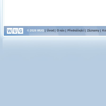
© 2026 WUG
|
Úvod
|
O nás
|
Přednášející
|
Záznamy
|
Ko