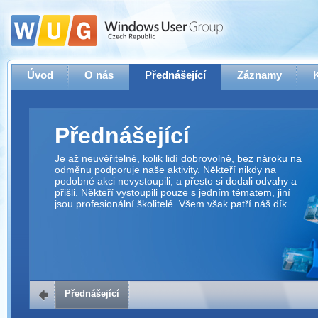
Úvod
O nás
Přednášející
Záznamy
Přednášející
Je až neuvěřitelné, kolik lidí dobrovolně, bez nároku na
odměnu podporuje naše aktivity. Někteří nikdy na
podobné akci nevystoupili, a přesto si dodali odvahy a
přišli. Někteří vystoupili pouze s jedním tématem, jiní
jsou profesionální školitelé. Všem však patří náš dík.
Přednášející