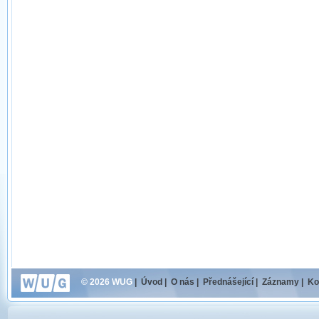
© 2026 WUG
|
Úvod
|
O nás
|
Přednášející
|
Záznamy
|
Ko