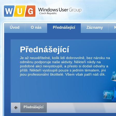
Úvod
O nás
Přednášející
Záznamy
Přednášející
Je až neuvěřitelné, kolik lidí dobrovolně, bez nároku na
odměnu podporuje naše aktivity. Někteří nikdy na
podobné akci nevystoupili, a přesto si dodali odvahy a
přišli. Někteří vystoupili pouze s jedním tématem, jiní
jsou profesionální školitelé. Všem však patří náš dík.
Přednášející