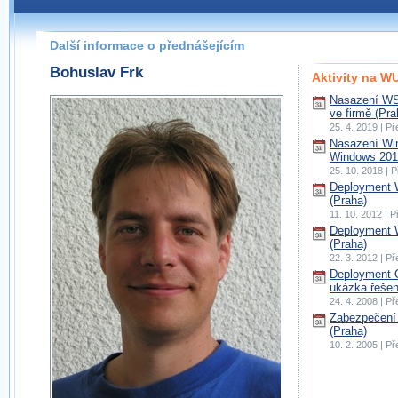
Další informace o přednášejícím
Bohuslav Frk
Aktivity na 
Nasazení WS
ve firmě (Pra
25. 4. 2019 | P
Nasazení Wi
Windows 2016
25. 10. 2018 | 
Deployment W
(Praha)
11. 10. 2012 | 
Deployment W
(Praha)
22. 3. 2012 | P
Deployment O
ukázka řešen
24. 4. 2008 | P
Zabezpečení 
(Praha)
10. 2. 2005 | P