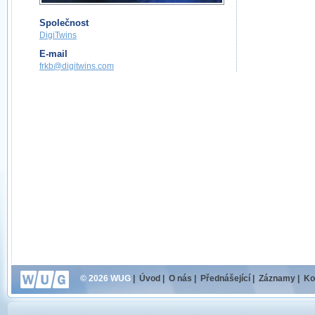
Společnost
DigiTwins
E-mail
frkb@digitwins.com
© 2026 WUG
|
Úvod
|
O nás
|
Přednášející
|
Záznamy
|
Ko