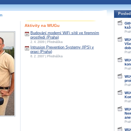
Posled
ím
Git
Aktivity na WUGu
kaž
Prah
Budování moderní WiFi sítě ve firemním
prostředí (Praha)
WUG
2. 4. 2009 | Přednáška
Vše
Intrusion Prevention Systemy (IPS) v
dob
praxi (Praha)
Prah
8. 2. 2007 | Přednáška
WUG
kon
Prah
WUG
pro
Prah
WUG
Kom
Prah
WUG
New
ane
Prah
WUG