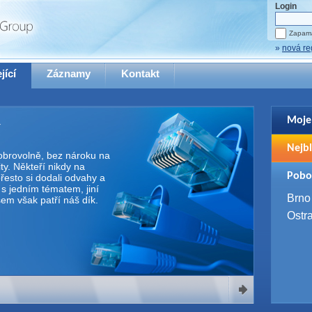
Login
Zapama
»
nová re
jící
Záznamy
Kontakt
Moje
Pro zo
Nejbl
se pro
 dobrovolně, bez nároku na
y. Někteří nikdy na
2. 9. 
Pobo
řesto si dodali odvahy a
WUG 
e s jedním tématem, jiní
4. 9. 
Brno
Všem však patří náš dík.
SQL 
Ostr