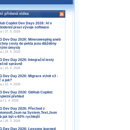
ní přidaná videa
Hub Copilot Dev Days 2026: AI v
dodenní praxi vývoje software
a | 27. 5. 2026
 Dev Day 2026: Minesweeping aneb
chny cesty do pekla jsou dlážděny
rými úmysly
a | 24. 5. 2026
 Dev Day 2026: Integrační testy
ečně správně
a | 15. 4. 2026
 Dev Day 2026: Migrace xUnit v3 -
č a jak?
a | 12. 4. 2026
 Dev Day 2026: GitHub Copilot:
pletní přehled
a | 1. 4. 2026
 Dev Day 2026: Přechod z
tonsoft.Json na System.Text.Json
b jak být o 60% rychlejší
a | 26. 3. 2026
 Dev Day 2026: Lessons learned