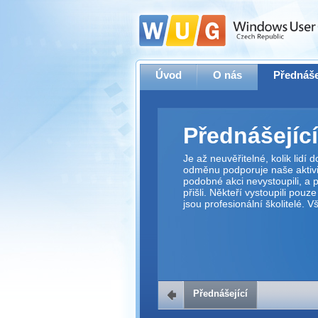
Úvod
O nás
Přednáše
Přednášející
Je až neuvěřitelné, kolik lidí
odměnu podporuje naše aktivit
podobné akci nevystoupili, a p
přišli. Někteří vystoupili pouz
jsou profesionální školitelé. 
Přednášející