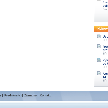
fro
col
Prah
Nejnově
Úvo
Zlín
RAG
pro
Zlín
Výv
do 
Zlín
Arc
T4
Zlín
s
|
Přednášející
|
Záznamy
|
Kontakt