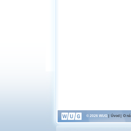
© 2026 WUG
|
Úvod
|
O ná