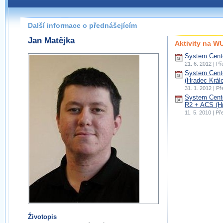
Další informace o přednášejícím
Jan Matějka
Aktivity na 
System Cente
21. 6. 2012 | P
System Cente
(Hradec Král
31. 1. 2012 | P
System Cent
R2 + ACS (Hr
11. 5. 2010 | P
Životopis