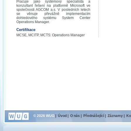
Pracuje jako systémový specialista a
konzultant řešení na platformě Microsoft ve
společnosti AGCOM a.s. V posledních letech
se věnuje převážně implementacím
dohledového systému System Center
Operations Manager.
Certifikace
MCSE, MCITP, MCTS: Operations Manager
© 2026 WUG
|
Úvod
|
O nás
|
Přednášející
|
Záznamy
|
Ko