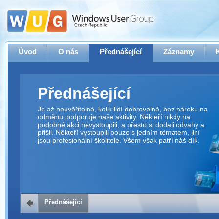
Úvod
O nás
Přednášející
Záznamy
Přednášející
Je až neuvěřitelné, kolik lidí dobrovolně, bez nároku na
odměnu podporuje naše aktivity. Někteří nikdy na
podobné akci nevystoupili, a přesto si dodali odvahy a
přišli. Někteří vystoupili pouze s jedním tématem, jiní
jsou profesionální školitelé. Všem však patří náš dík.
Přednášející