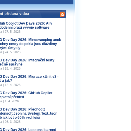
ní přidaná videa
Hub Copilot Dev Days 2026: AI v
dodenní praxi vývoje software
a | 27. 5. 2026
 Dev Day 2026: Minesweeping aneb
chny cesty do pekla jsou dlážděny
rými úmysly
a | 24. 5. 2026
 Dev Day 2026: Integrační testy
ečně správně
a | 15. 4. 2026
 Dev Day 2026: Migrace xUnit v3 -
č a jak?
a | 12. 4. 2026
 Dev Day 2026: GitHub Copilot:
pletní přehled
a | 1. 4. 2026
 Dev Day 2026: Přechod z
tonsoft.Json na System.Text.Json
b jak být o 60% rychlejší
a | 26. 3. 2026
 Dev Day 2026: Lessons learned