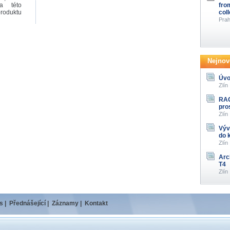
a této
fro
produktu
col
Prah
Nejnově
Úvo
Zlín
RAG
pro
Zlín
Výv
do 
Zlín
Arc
T4
Zlín
s
|
Přednášející
|
Záznamy
|
Kontakt