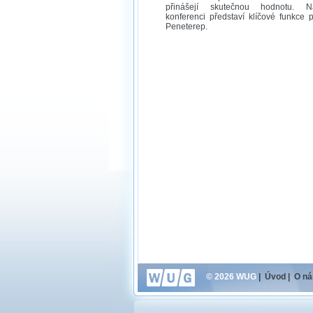
přinášejí skutečnou hodnotu. N
konferenci představí klíčové funkce 
Peneterep.
© 2026 WUG
|
Úvod
|
O ná