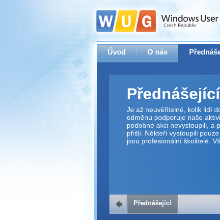
Úvod
O nás
Přednáše
Přednášející
Je až neuvěřitelné, kolik lidí
odměnu podporuje naše aktivit
podobné akci nevystoupili, a p
přišli. Někteří vystoupili pouz
jsou profesionální školitelé. 
Přednášející