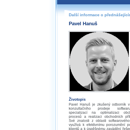
Další informace o přednášejíc
Pavel Hanuš
Životopis
Pavel Hanuš je zkušený odborník v 
konzultačního prodeje softwa
specializací na optimalizaci obc
procesů a realizaci obchodních příle
Své znalosti z oblasti softwarového
využívá k efektivnímu porozumění p
klientů a k úspěšnému zavádění řešen