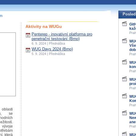
Posled
ím
Git
Aktivity na WUGu
kaž
Prah
Penterep - inovativní platforma pro
penetrační testování (Brno)
WUG
6. 9. 2024 | Přednáška
Vše
WUG Days 2024 (Brno)
dob
5. 9. 2024 | Přednáška
Prah
WUG
kon
Prah
WUG
pro
Prah
WUG
Kom
Prah
oblasti
ru, se
WUG
hodních
New
žitostí.
ane
 vývoje
Prah
otřebám
í, která
WUG