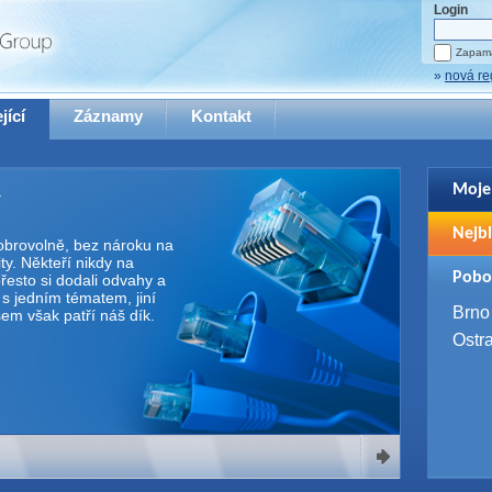
Login
Zapama
»
nová re
jící
Záznamy
Kontakt
Moje
Pro zo
Nejbl
se pro
 dobrovolně, bez nároku na
y. Někteří nikdy na
2. 9. 
Pobo
řesto si dodali odvahy a
WUG 
e s jedním tématem, jiní
4. 9. 
Brno
Všem však patří náš dík.
SQL 
Ostr