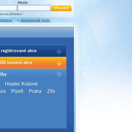
Heslo
tovat přihlášení
gistrace
»
zapomenuté heslo
 registrované akce
brazení Vašich registrací na akce
ižší konané akce
sím přihlašte.
2026,
Brno
čky
Days 2026
2026,
Brno
Hradec Králové
Server Bootcamp 2026
ava
Plzeň
Praha
Zlín