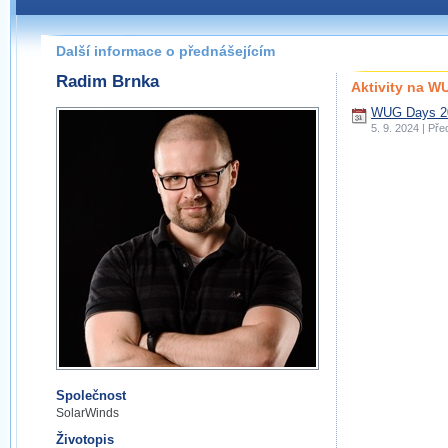
Další informace o přednášejícím
Radim Brnka
Aktivity na 
WUG Days 20
5. 9. 2024 | Př
Společnost
SolarWinds
Životopis