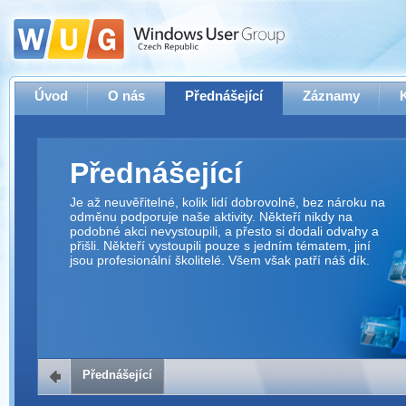
Úvod
O nás
Přednášející
Záznamy
Přednášející
Je až neuvěřitelné, kolik lidí dobrovolně, bez nároku na
odměnu podporuje naše aktivity. Někteří nikdy na
podobné akci nevystoupili, a přesto si dodali odvahy a
přišli. Někteří vystoupili pouze s jedním tématem, jiní
jsou profesionální školitelé. Všem však patří náš dík.
Přednášející