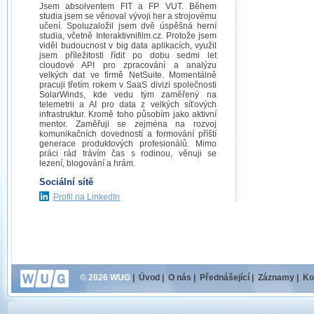
Jsem absolventem FIT a FP VUT. Během
studia jsem se věnoval vývoji her a strojovému
učení. Spoluzaložil jsem dvě úspěšná herní
studia, včetně Interaktivnifilm.cz. Protože jsem
viděl budoucnost v big data aplikacích, využil
jsem příležitosti řídit po dobu sedmi let
cloudové API pro zpracování a analýzu
velkých dat ve firmě NetSuite. Momentálně
pracuji třetím rokem v SaaS divizi společnosti
SolarWinds, kde vedu tým zaměřený na
telemetrii a AI pro data z velkých síťových
infrastruktur. Kromě toho působím jako aktivní
mentor. Zaměřuji se zejména na rozvoj
komunikačních dovedností a formování příští
generace produktových profesionálů. Mimo
práci rád trávím čas s rodinou, věnuji se
lezení, blogování a hrám.
Sociální sítě
Profil na LinkedIn
© 2026 WUG
|
Úvod
|
O nás
|
Přednášející
|
Záznamy
|
Ko