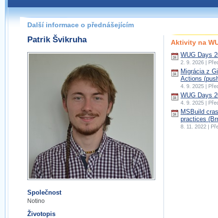
Další informace o přednášejícím
Patrik Švikruha
Aktivity na 
WUG Days 20
2. 9. 2026 | Př
Migrácia z Gi
Actions (push
4. 9. 2025 | Př
WUG Days 20
4. 9. 2025 | Př
MSBuild cras
practices (Br
8. 11. 2022 | P
Společnost
Notino
Životopis