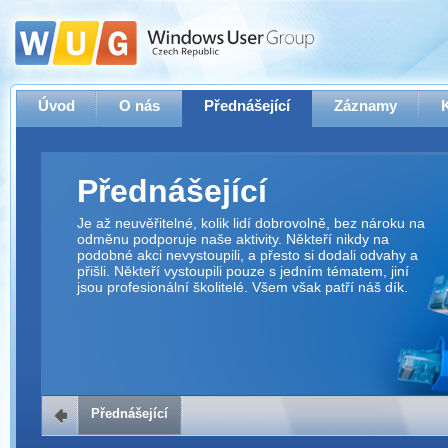
Úvod
O nás
Přednášející
Záznamy
Přednášející
Je až neuvěřitelné, kolik lidí dobrovolně, bez nároku na
odměnu podporuje naše aktivity. Někteří nikdy na
podobné akci nevystoupili, a přesto si dodali odvahy a
přišli. Někteří vystoupili pouze s jedním tématem, jiní
jsou profesionální školitelé. Všem však patří náš dík.
Přednášející