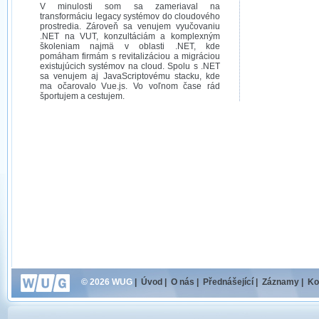
V minulosti som sa zameriaval na
transformáciu legacy systémov do cloudového
prostredia. Zároveň sa venujem vyučovaniu
.NET na VUT, konzultáciám a komplexným
školeniam najmä v oblasti .NET, kde
pomáham firmám s revitalizáciou a migráciou
existujúcich systémov na cloud. Spolu s .NET
sa venujem aj JavaScriptovému stacku, kde
ma očarovalo Vue.js. Vo voľnom čase rád
športujem a cestujem.
© 2026 WUG
|
Úvod
|
O nás
|
Přednášející
|
Záznamy
|
Ko