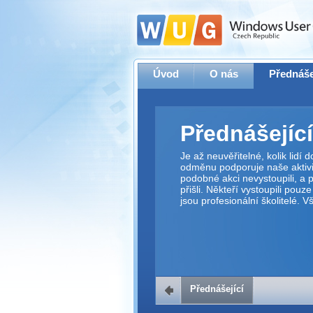
Úvod
O nás
Přednáše
Přednášející
Je až neuvěřitelné, kolik lidí
odměnu podporuje naše aktivit
podobné akci nevystoupili, a p
přišli. Někteří vystoupili pouz
jsou profesionální školitelé. 
Přednášející