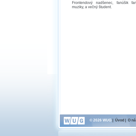
Frontendový nadšenec, fanúšik fa
muziky, a večný študent.
© 2026 WUG
|
Úvod
|
O ná