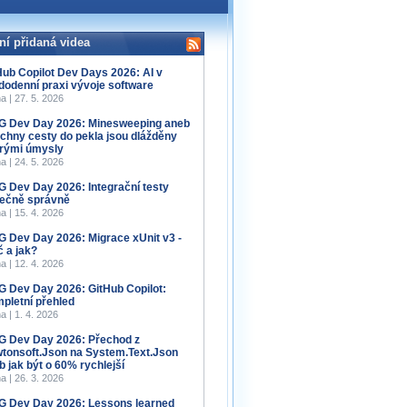
ní přidaná videa
Hub Copilot Dev Days 2026: AI v
dodenní praxi vývoje software
a | 27. 5. 2026
 Dev Day 2026: Minesweeping aneb
chny cesty do pekla jsou dlážděny
rými úmysly
a | 24. 5. 2026
 Dev Day 2026: Integrační testy
ečně správně
a | 15. 4. 2026
 Dev Day 2026: Migrace xUnit v3 -
č a jak?
a | 12. 4. 2026
 Dev Day 2026: GitHub Copilot:
pletní přehled
a | 1. 4. 2026
 Dev Day 2026: Přechod z
tonsoft.Json na System.Text.Json
b jak být o 60% rychlejší
a | 26. 3. 2026
 Dev Day 2026: Lessons learned