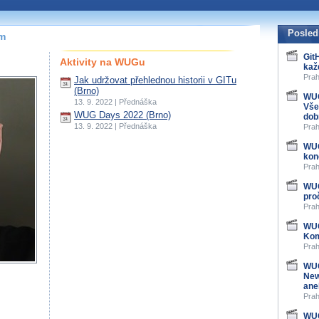
Posled
ím
Git
Aktivity na WUGu
kaž
Prah
Jak udržovat přehlednou historii v GITu
(Brno)
WUG
13. 9. 2022 | Přednáška
Vše
WUG Days 2022 (Brno)
dob
13. 9. 2022 | Přednáška
Prah
WUG
kon
Prah
WUG
pro
Prah
WUG
Kom
Prah
WUG
New
ane
Prah
WUG