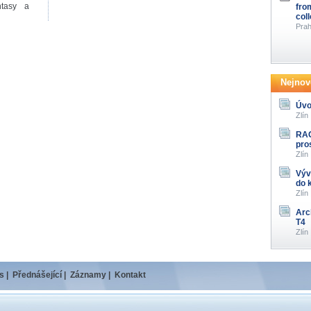
ntasy a
fro
col
Prah
Nejnově
Úvo
Zlín
RAG
pro
Zlín
Výv
do 
Zlín
Arc
T4
Zlín
s
|
Přednášející
|
Záznamy
|
Kontakt