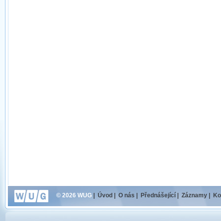
© 2026 WUG
|
Úvod
|
O nás
|
Přednášející
|
Záznamy
|
Ko