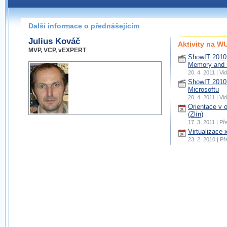
Další informace o přednášejícím
Julius Kováč
Aktivity na 
MVP, VCP, vEXPERT
ShowIT 2010:
Memory and
20. 4. 2011 | V
ShowIT 2010: 
Microsoftu
20. 4. 2011 | V
Orientace v 
(Zlín)
17. 3. 2011 | P
Virtualizace 
23. 2. 2010 | P