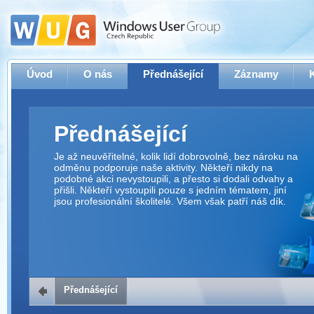
Úvod
O nás
Přednášející
Záznamy
Přednášející
Je až neuvěřitelné, kolik lidí dobrovolně, bez nároku na
odměnu podporuje naše aktivity. Někteří nikdy na
podobné akci nevystoupili, a přesto si dodali odvahy a
přišli. Někteří vystoupili pouze s jedním tématem, jiní
jsou profesionální školitelé. Všem však patří náš dík.
Přednášející