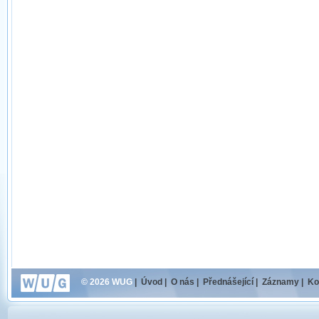
© 2026 WUG
|
Úvod
|
O nás
|
Přednášející
|
Záznamy
|
Ko