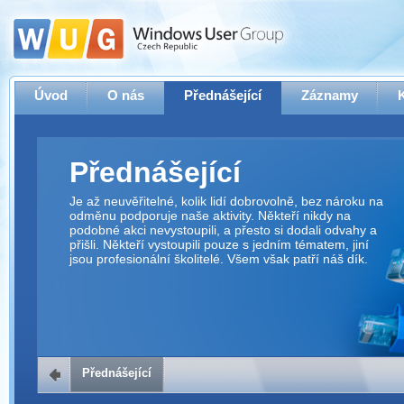
Úvod
O nás
Přednášející
Záznamy
Přednášející
Je až neuvěřitelné, kolik lidí dobrovolně, bez nároku na
odměnu podporuje naše aktivity. Někteří nikdy na
podobné akci nevystoupili, a přesto si dodali odvahy a
přišli. Někteří vystoupili pouze s jedním tématem, jiní
jsou profesionální školitelé. Všem však patří náš dík.
Přednášející