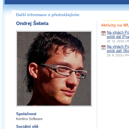
Další informace o přednášejícím
Ondrej Šebela
Aktivity na 
Na vlnách Po
ještě dál (Pr
28. 11. 2019 | 
Na vlnách Po
ještě dál! (Br
29. 8. 2019 | P
Společnost
Kentico Software
Sociální sítě