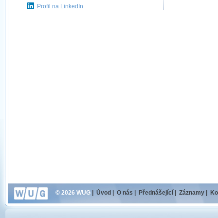
Profil na LinkedIn
© 2026 WUG
|
Úvod
|
O nás
|
Přednášející
|
Záznamy
|
Ko