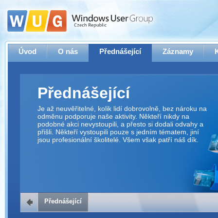
Úvod
O nás
Přednášející
Záznamy
Přednášející
Je až neuvěřitelné, kolik lidí dobrovolně, bez nároku na
odměnu podporuje naše aktivity. Někteří nikdy na
podobné akci nevystoupili, a přesto si dodali odvahy a
přišli. Někteří vystoupili pouze s jedním tématem, jiní
jsou profesionální školitelé. Všem však patří náš dík.
Přednášející