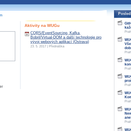
Posled
ím
Git
Aktivity na WUGu
kaž
Prah
CQRS/EventSourcing, Kafka,
Bobril/Virtual-DOM a další technologie pro
WUG
vývoj webových aplikací (Ostrava)
Vše
23. 5. 2017 | Přednáška
dob
Prah
WUG
kon
Prah
WUG
pro
Prah
er
WUG
Kom
Prah
WUG
New
ane
Prah
WUG