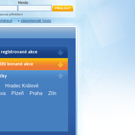
Heslo
tovat přihlášení
gistrace
»
zapomenuté heslo
 registrované akce
brazení Vašich registrací na akce
ižší konané akce
sím přihlašte.
2026,
Brno
čky
Days 2026
2026,
Brno
Hradec Králové
Server Bootcamp 2026
ava
Plzeň
Praha
Zlín