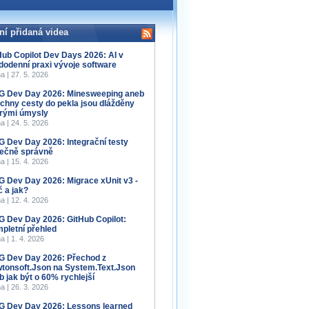
ní přidaná videa
Hub Copilot Dev Days 2026: AI v
dodenní praxi vývoje software
a | 27. 5. 2026
 Dev Day 2026: Minesweeping aneb
chny cesty do pekla jsou dlážděny
rými úmysly
a | 24. 5. 2026
 Dev Day 2026: Integrační testy
ečně správně
a | 15. 4. 2026
 Dev Day 2026: Migrace xUnit v3 -
č a jak?
a | 12. 4. 2026
 Dev Day 2026: GitHub Copilot:
pletní přehled
a | 1. 4. 2026
 Dev Day 2026: Přechod z
tonsoft.Json na System.Text.Json
b jak být o 60% rychlejší
a | 26. 3. 2026
 Dev Day 2026: Lessons learned