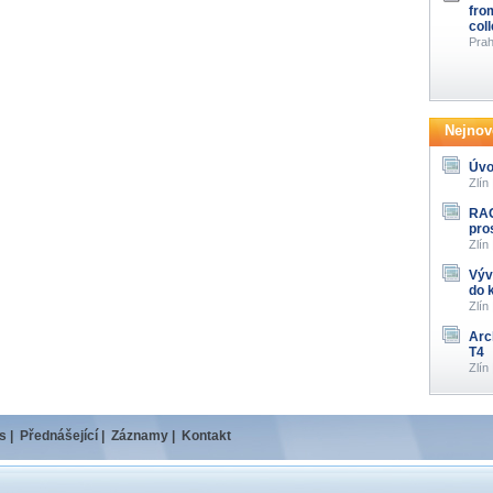
fro
col
Prah
Nejnově
Úvo
Zlín
RAG
pro
Zlín
Výv
do 
Zlín
Arc
T4
Zlín
s
|
Přednášející
|
Záznamy
|
Kontakt