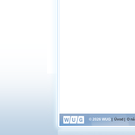
© 2026 WUG
|
Úvod
|
O ná