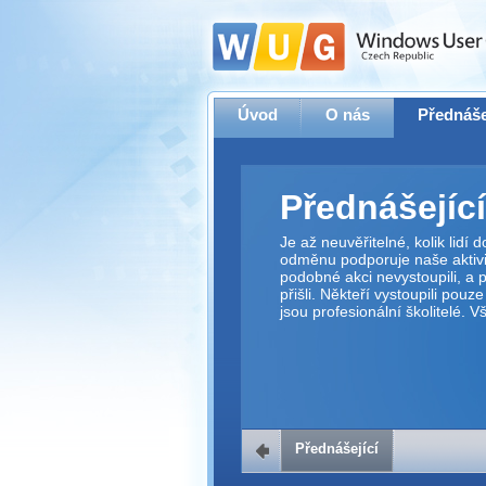
Úvod
O nás
Přednáše
Přednášející
Je až neuvěřitelné, kolik lidí
odměnu podporuje naše aktivit
podobné akci nevystoupili, a p
přišli. Někteří vystoupili pouz
jsou profesionální školitelé. 
Přednášející