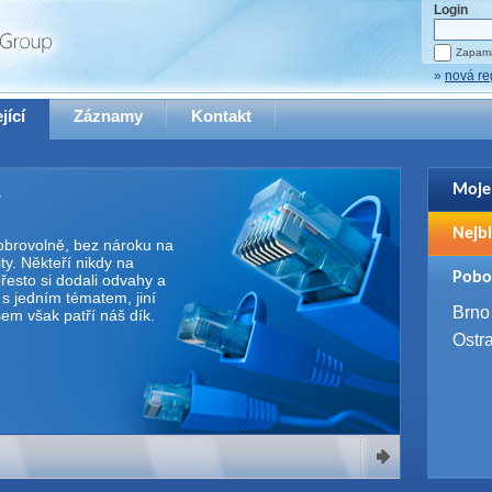
Login
Zapama
»
nová re
jící
Záznamy
Kontakt
Moje
Pro zo
Nejbl
se pro
 dobrovolně, bez nároku na
y. Někteří nikdy na
2. 9. 
Pobo
řesto si dodali odvahy a
WUG 
e s jedním tématem, jiní
4. 9. 
Brno
Všem však patří náš dík.
SQL 
Ostr