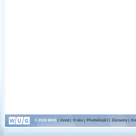
© 2026 WUG
|
Úvod
|
O nás
|
Přednášející
|
Záznamy
|
Ko