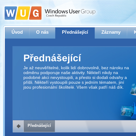
Úvod
O nás
Přednášející
Záznamy
Přednášející
Je až neuvěřitelné, kolik lidí dobrovolně, bez nároku na
odměnu podporuje naše aktivity. Někteří nikdy na
podobné akci nevystoupili, a přesto si dodali odvahy a
přišli. Někteří vystoupili pouze s jedním tématem, jiní
jsou profesionální školitelé. Všem však patří náš dík.
Přednášející