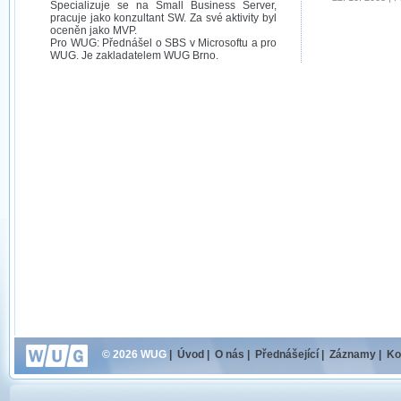
Specializuje se na Small Business Server,
pracuje jako konzultant SW. Za své aktivity byl
oceněn jako MVP.
Pro WUG: Přednášel o SBS v Microsoftu a pro
WUG. Je zakladatelem WUG Brno.
© 2026 WUG
|
Úvod
|
O nás
|
Přednášející
|
Záznamy
|
Ko