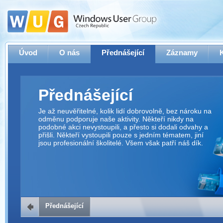
Úvod
O nás
Přednášející
Záznamy
Přednášející
Je až neuvěřitelné, kolik lidí dobrovolně, bez nároku na
odměnu podporuje naše aktivity. Někteří nikdy na
podobné akci nevystoupili, a přesto si dodali odvahy a
přišli. Někteří vystoupili pouze s jedním tématem, jiní
jsou profesionální školitelé. Všem však patří náš dík.
Přednášející