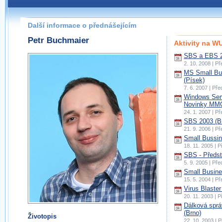
Další informace o přednášejícím
Petr Buchmaier
Aktivity na 
SBS a EBS 2
2. 10. 2008 | P
MS Small Bu
(Písek)
7. 6. 2007 | Př
Windows Serv
Novinky MMC
24. 1. 2007 | P
SBS 2003 (B
21. 9. 2006 | P
Small Bussin
18. 11. 2005 | 
SBS - Předst
5. 9. 2005 | Př
Small Busine
15. 5. 2004 | P
Virus Blaster
20. 11. 2003 | 
Dálková spr
(Brno)
Životopis
22. 10. 2003 | 