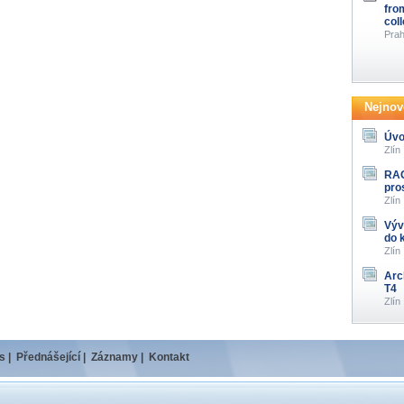
fro
col
Prah
Nejnově
Úvo
Zlín
RAG
pro
Zlín
Výv
do 
Zlín
Arc
T4
Zlín
s
|
Přednášející
|
Záznamy
|
Kontakt