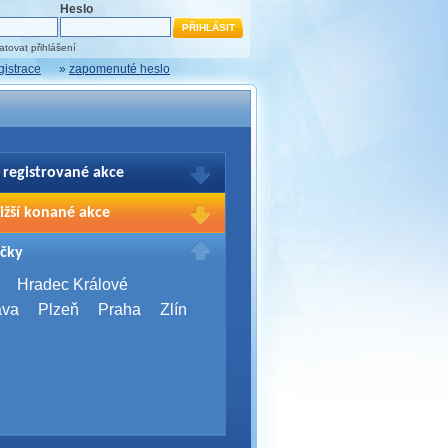
Heslo
tovat přihlášení
gistrace
»
zapomenuté heslo
 registrované akce
brazení Vašich registrací na akce
ižší konané akce
sím přihlašte.
2026,
Brno
čky
Days 2026
2026,
Brno
Hradec Králové
Server Bootcamp 2026
ava
Plzeň
Praha
Zlín