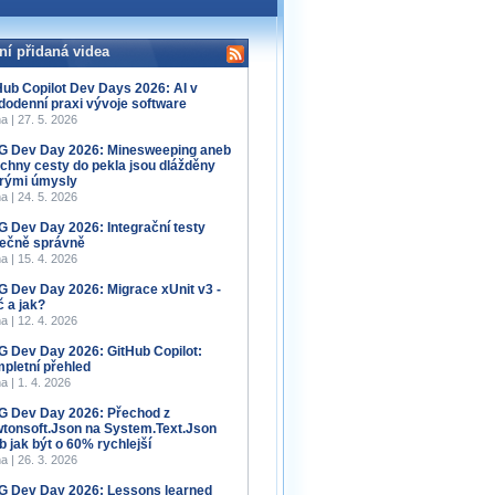
ní přidaná videa
Hub Copilot Dev Days 2026: AI v
dodenní praxi vývoje software
a | 27. 5. 2026
 Dev Day 2026: Minesweeping aneb
chny cesty do pekla jsou dlážděny
rými úmysly
a | 24. 5. 2026
 Dev Day 2026: Integrační testy
ečně správně
a | 15. 4. 2026
 Dev Day 2026: Migrace xUnit v3 -
č a jak?
a | 12. 4. 2026
 Dev Day 2026: GitHub Copilot:
pletní přehled
a | 1. 4. 2026
 Dev Day 2026: Přechod z
tonsoft.Json na System.Text.Json
b jak být o 60% rychlejší
a | 26. 3. 2026
 Dev Day 2026: Lessons learned