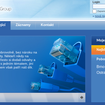
Login
Zapama
»
nová re
jící
Záznamy
Kontakt
Moje
Pro zo
Nejbl
se pro
 dobrovolně, bez nároku na
y. Někteří nikdy na
2. 9. 
Pobo
řesto si dodali odvahy a
WUG 
e s jedním tématem, jiní
4. 9. 
Brno
Všem však patří náš dík.
SQL 
Ostr