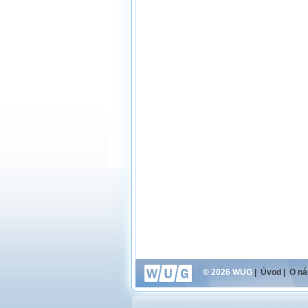
© 2026 WUG
|
Úvod
|
O ná