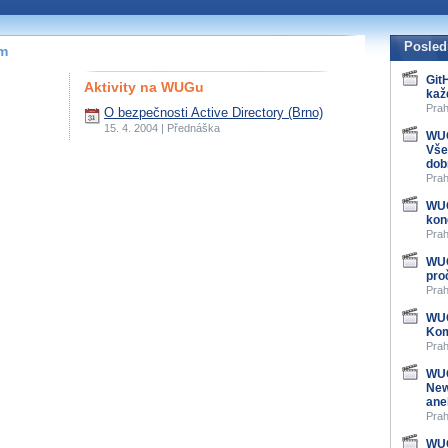
Posled
ím
Git
Aktivity na WUGu
kaž
Prah
O bezpečnosti Active Directory (Brno)
15. 4. 2004 | Přednáška
WUG
Vše
dob
Prah
WUG
kon
Prah
WUG
pro
Prah
WUG
Kom
Prah
WUG
New
ane
Prah
WUG