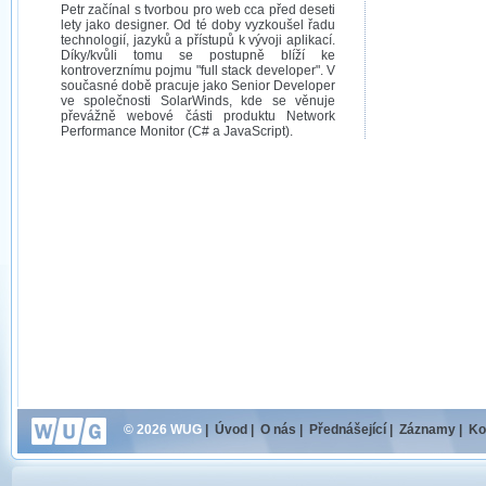
Petr začínal s tvorbou pro web cca před deseti
lety jako designer. Od té doby vyzkoušel řadu
technologií, jazyků a přístupů k vývoji aplikací.
Díky/kvůli tomu se postupně blíží ke
kontroverznímu pojmu "full stack developer". V
současné době pracuje jako Senior Developer
ve společnosti SolarWinds, kde se věnuje
převážně webové části produktu Network
Performance Monitor (C# a JavaScript).
© 2026 WUG
|
Úvod
|
O nás
|
Přednášející
|
Záznamy
|
Ko