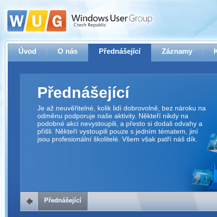
Úvod
O nás
Přednášející
Záznamy
Přednášející
Je až neuvěřitelné, kolik lidí dobrovolně, bez nároku na
odměnu podporuje naše aktivity. Někteří nikdy na
podobné akci nevystoupili, a přesto si dodali odvahy a
přišli. Někteří vystoupili pouze s jedním tématem, jiní
jsou profesionální školitelé. Všem však patří náš dík.
Přednášející