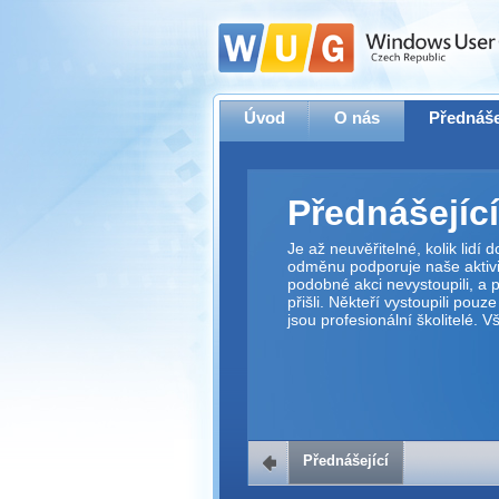
Úvod
O nás
Přednáše
Přednášející
Je až neuvěřitelné, kolik lidí
odměnu podporuje naše aktivit
podobné akci nevystoupili, a p
přišli. Někteří vystoupili pouz
jsou profesionální školitelé. 
Přednášející