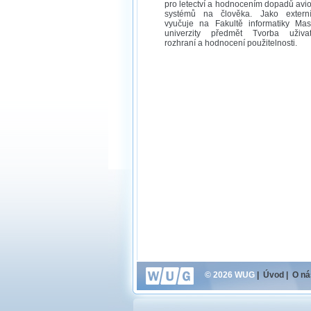
pro letectví a hodnocením dopadů avi
systémů na člověka. Jako externí
vyučuje na Fakultě informatiky Mas
univerzity předmět Tvorba uživat
rozhraní a hodnocení použitelnosti.
© 2026 WUG
|
Úvod
|
O ná