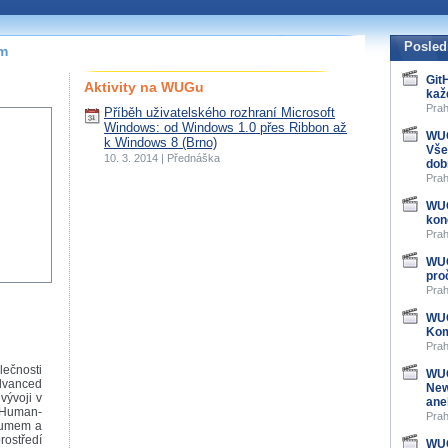
Posled
ím
Git
Aktivity na WUGu
kaž
Prah
Příběh uživatelského rozhraní Microsoft
Windows: od Windows 1.0 přes Ribbon až
WUG
k Windows 8 (Brno)
Vše
10. 3. 2014 | Přednáška
dob
Prah
WUG
kon
Prah
WUG
pro
Prah
WUG
Kom
Prah
lečnosti
WUG
dvanced
New
vývoji v
ane
Human-
Prah
kumem a
rostředí
WUG