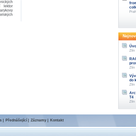
onických
fro
 lektor
col
arykovy
Prah
elských
Nejnově
Úvo
Zlín
RAG
pro
Zlín
Výv
do 
Zlín
Arc
T4
Zlín
s
|
Přednášející
|
Záznamy
|
Kontakt