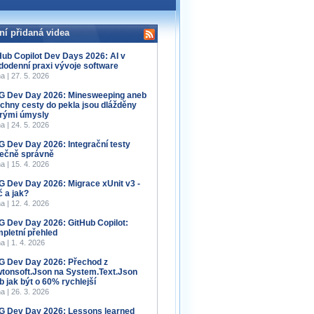
ní přidaná videa
Hub Copilot Dev Days 2026: AI v
dodenní praxi vývoje software
a | 27. 5. 2026
 Dev Day 2026: Minesweeping aneb
chny cesty do pekla jsou dlážděny
rými úmysly
a | 24. 5. 2026
 Dev Day 2026: Integrační testy
ečně správně
a | 15. 4. 2026
 Dev Day 2026: Migrace xUnit v3 -
č a jak?
a | 12. 4. 2026
 Dev Day 2026: GitHub Copilot:
pletní přehled
a | 1. 4. 2026
 Dev Day 2026: Přechod z
tonsoft.Json na System.Text.Json
b jak být o 60% rychlejší
a | 26. 3. 2026
 Dev Day 2026: Lessons learned