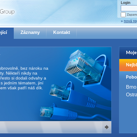
Login
Zapama
»
nová re
jící
Záznamy
Kontakt
Moje
Pro zo
Nejbl
se pro
 dobrovolně, bez nároku na
y. Někteří nikdy na
2. 9. 
Pobo
řesto si dodali odvahy a
WUG 
e s jedním tématem, jiní
4. 9. 
Brno
Všem však patří náš dík.
SQL 
Ostr