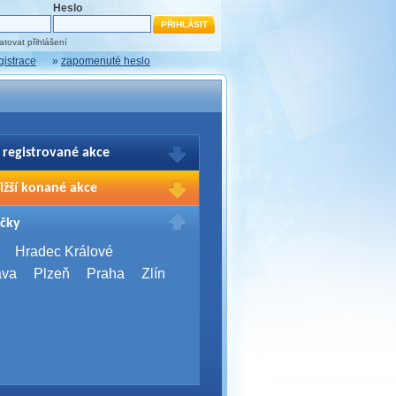
Heslo
tovat přihlášení
gistrace
»
zapomenuté heslo
 registrované akce
brazení Vašich registrací na akce
ižší konané akce
sím přihlašte.
2026,
Brno
čky
Days 2026
2026,
Brno
Hradec Králové
Server Bootcamp 2026
ava
Plzeň
Praha
Zlín