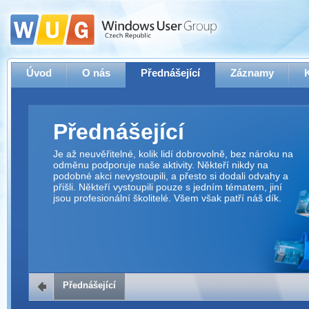
Úvod
O nás
Přednášející
Záznamy
Přednášející
Je až neuvěřitelné, kolik lidí dobrovolně, bez nároku na
odměnu podporuje naše aktivity. Někteří nikdy na
podobné akci nevystoupili, a přesto si dodali odvahy a
přišli. Někteří vystoupili pouze s jedním tématem, jiní
jsou profesionální školitelé. Všem však patří náš dík.
Přednášející