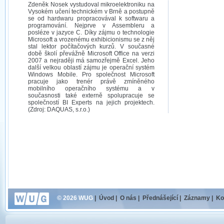
Zdeněk Nosek vystudoval mikroelektroniku na
Vysokém učení technickém v Brně a postupně
se od hardwaru propracovával k softwaru a
programování. Nejprve v Assembleru a
posléze v jazyce C. Díky zájmu o technologie
Microsoft a vrozenému exhibicionismu se z něj
stal lektor počítačových kurzů. V současné
době školí převážně Microsoft Office na verzi
2007 a nejraději má samozřejmě Excel. Jeho
další velkou oblastí zájmu je operační systém
Windows Mobile. Pro společnost Microsoft
pracuje jako trenér právě zmíněného
mobilního operačního systému a v
současnosti také externě spolupracuje se
společností BI Experts na jejich projektech.
(Zdroj: DAQUAS, s.r.o.)
© 2026 WUG
|
Úvod
|
O nás
|
Přednášející
|
Záznamy
|
Ko