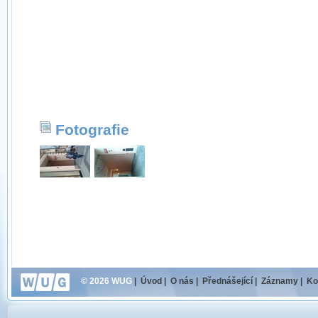
Fotografie
© 2026 WUG
|
Úvod
|
O nás
|
Přednášející
|
Záznamy
|
Ko