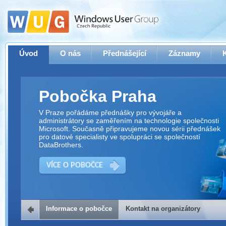
Úvod
O nás
Přednášející
Záznamy
Pobočka Praha
V Praze pořádáme přednášky pro vývojáře a
administrátory se zaměřením na technologie společnosti
Microsoft. Současně připravujeme novou sérii přednášek
pro datové specialisty ve spolupráci se společností
DataBrothers.
VÍCE O POBOČCE
Informace o pobočce
Kontakt na organizátory
Kontakt na organizátory