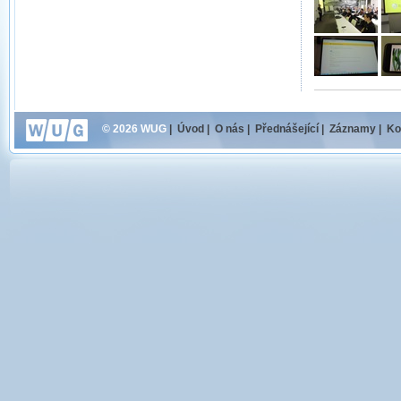
© 2026 WUG
|
Úvod
|
O nás
|
Přednášející
|
Záznamy
|
Ko