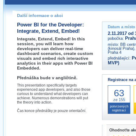
Pokud máte jakýkoliv dotaz na organizátory této akce,
prosím neváhejte nás kontaktovat na e-mailu:
Další informace o akci
praha@wug.cz
Power BI for the Developer:
Datum a místo
Integrate, Extend, Embed!
2.11.2017 od 
Prah
pobočka:
Integrate, Extend, Embed! In this
session, you will learn how
místo:
BB centr
developers can deliver real-time
(kinosál Praha)
Praha 4
dashboard scenarios, create custom
P
visuals and embed rich interactive
přednášející:
MVP)
analytics in their apps with Power BI
Embedded.
Přednáška bude v angličtině.
Registrace na 
This presentation specifically targets
experienced app developers, and also those
63
curious to understand what developers can
achieve. Numerous demonstrations will put
ze 155
the theory into action.
potvrzených
registrací
Čas konce přednášky je pouze orientační.
Ohodnoťte ak