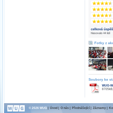
celková úspěš
hlasovalo 44 lidí
Fotky z ak
Soubory ke st
WUG-W1
8705kB,
© 2026 WUG
|
Úvod
|
O nás
|
Přednášející
|
Záznamy
|
Ko