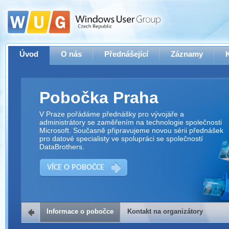
Úvod
O nás
Přednášející
Záznamy
Pobočka Praha
V Praze pořádáme přednášky pro vývojáře a
administrátory se zaměřením na technologie společnosti
Microsoft. Současně připravujeme novou sérii přednášek
pro datové specialisty ve spolupráci se společností
DataBrothers.
VÍCE O POBOČCE
Informace o pobočce
Kontakt na organizátory
Kontakt na organizátory