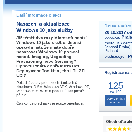
Pokud máte jakýkoliv dotaz na organizátory této akce,
prosím neváhejte nás kontaktovat na e-mailu:
Další informace o akci
praha@wug.cz
Nasazení a aktualizace
Datum a místo
Windows 10 jako služby
26.10.2017 od
Prah
pobočka:
Již téměř dva roky Microsoft nabízí
Windows 10 jako službu. Jste si
místo:
BB centr
opravdu jisti, že umíte dobře
(kinosál Praha)
Praha 4
nasazovat Windows 10 pomocí
P
metod: Imaging, Upgrading,
přednášející:
Provisioning nebo Servicing?
Opravdu znáte dobře Microsoft
Deployment Toolkit a jeho LTI, ZTI,
Registrace na 
UDI?
125
Pokud tápete v produktech, funkcích či
zkratkách: DISM, Windows ADK, Windows PE,
Windows SIM, WDS a podobně, tak prostě
ze 155
přijďte.
potvrzených
registrací
Čas konce přednášky je pouze orientační.
Ohodnoťte ak