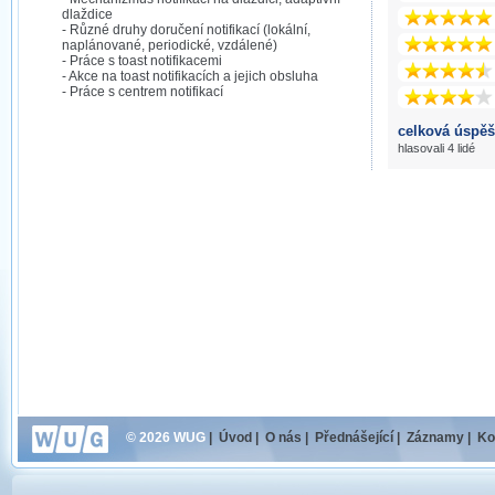
dlaždice
- Různé druhy doručení notifikací (lokální,
naplánované, periodické, vzdálené)
- Práce s toast notifikacemi
- Akce na toast notifikacích a jejich obsluha
- Práce s centrem notifikací
celková úspěš
hlasovali 4 lidé
© 2026 WUG
|
Úvod
|
O nás
|
Přednášející
|
Záznamy
|
Ko