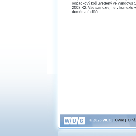
odpadkový koš uvedený ve Windows S
2008 R2. Vše samozřejmě v kontextu v
domén a řadičů.
© 2026 WUG
|
Úvod
|
O ná