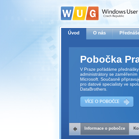
Úvod
O nás
Přednáše
Pobočka Pr
V Praze pořádáme přednášky 
administrátory se zaměřením 
Microsoft. Současně připravu
pro datové specialisty ve spol
DataBrothers.
VÍCE O POBOČCE
Informace o pobočce
Ko
Kontakt na 