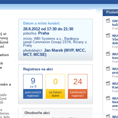
 organizátory této akce,
ovat na e-mailu:
Posled
Git
Datum a místo konání:
kaž
28.8.2012 od 17:30 do 21:30
Prah
Praha
pobočka:
) si
WUG
bnovy
místo:
WBI Systems a.s., Barákova
Vše
různé
(areál Commexim Group) 237/8, Říčany u
dob
Prahy
ní
Prah
Jan Marek (MVP, MCC,
přednášející:
MCT, MCSE)
WUG
ation
kon
Prah
ch
ve
Registrace na akci
WUG
pro
Prah
9
0
24
WUG
omén a
ze 9
Kom
Prah
potvrzených
na čekací
zamítnutých
énáře
registrací
listině
registrací
WUG
různé
New
tů.
ane
na
Prah
Ohodnoťte akci
obnovy.
WUG
n, tedy