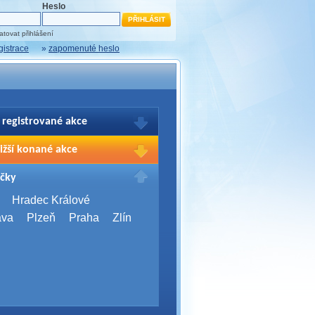
Heslo
tovat přihlášení
gistrace
»
zapomenuté heslo
 registrované akce
brazení Vašich registrací na akce
ižší konané akce
sím přihlašte.
2026,
Brno
čky
Days 2026
2026,
Brno
Hradec Králové
Server Bootcamp 2026
ava
Plzeň
Praha
Zlín