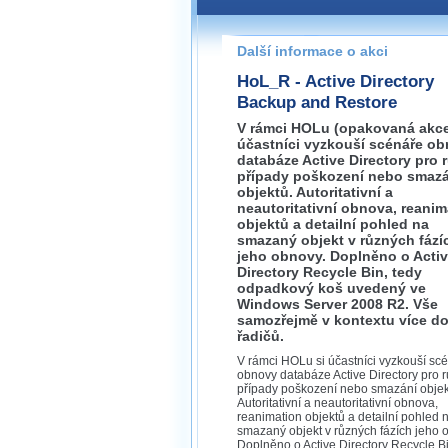
Pokud máte jakýkoliv dotaz na
prosím neváhejte nás kontakt
Další informace o akci
praha@wug.cz
HoL_R - Active Directory
Backup and Restore
V rámci HOLu (opakovaná akce
účastníci vyzkouší scénáře o
databáze Active Directory pro 
případy poškození nebo smazá
objektů. Autoritativní a
neautoritativní obnova, reanim
objektů a detailní pohled na
smazaný objekt v různých fází
jeho obnovy. Doplněno o Acti
Directory Recycle Bin, tedy
odpadkový koš uvedený ve
Windows Server 2008 R2. Vše
samozřejmě v kontextu více d
řadičů.
V rámci HOLu si účastníci vyzkouší sc
obnovy databáze Active Directory pro 
případy poškození nebo smazání objek
Autoritativní a neautoritativní obnova,
reanimation objektů a detailní pohled 
smazaný objekt v různých fázích jeho 
Doplněno o Active Directory Recycle Bi