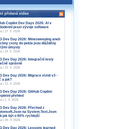
ní přidaná videa
Hub Copilot Dev Days 2026: AI v
dodenní praxi vývoje software
a | 27. 5. 2026
 Dev Day 2026: Minesweeping aneb
chny cesty do pekla jsou dlážděny
rými úmysly
a | 24. 5. 2026
 Dev Day 2026: Integrační testy
ečně správně
a | 15. 4. 2026
 Dev Day 2026: Migrace xUnit v3 -
č a jak?
a | 12. 4. 2026
 Dev Day 2026: GitHub Copilot:
pletní přehled
a | 1. 4. 2026
 Dev Day 2026: Přechod z
tonsoft.Json na System.Text.Json
b jak být o 60% rychlejší
a | 26. 3. 2026
 Dev Day 2026: Lessons learned