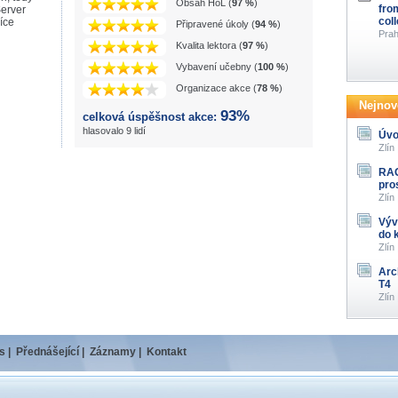
Obsah HoL (
97 %
)
fro
erver
col
íce
Připravené úkoly (
94 %
)
Prah
Kvalita lektora (
97 %
)
Vybavení učebny (
100 %
)
Organizace akce (
78 %
)
Nejnově
93%
celková úspěšnost akce:
hlasovalo 9 lidí
Úvo
Zlín
RAG
pro
Zlín
Výv
do 
Zlín
Arc
T4
Zlín
s
|
Přednášející
|
Záznamy
|
Kontakt