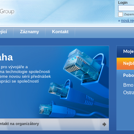
Login
Zapama
»
nová re
jící
Záznamy
Kontakt
Moje
aha
Pro zo
Nejbl
se pro
pro vývojáře a
na technologie společnosti
2. 9. 
Pobo
jeme novou sérii přednášek
WUG 
upráci se společností
4. 9. 
Brno
SQL 
Ostr
ntakt na organizátory
organizátory