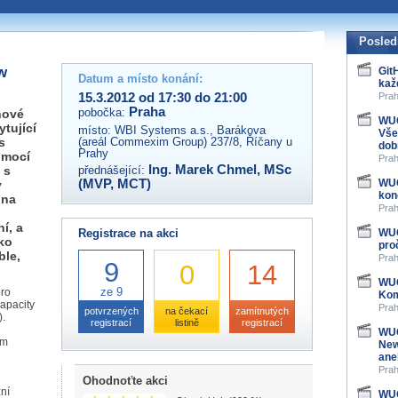
 organizátory této akce,
ovat na e-mailu:
Posled
w
Git
Datum a místo konání:
kaž
15.3.2012 od 17:30 do 21:00
Prah
Praha
pobočka:
nové
WUG
tující
místo:
WBI Systems a.s., Barákova
Vše
s
(areál Commexim Group) 237/8, Říčany u
dob
Prahy
omocí
Prah
Ing. Marek Chmel, MSc
 s
přednášející:
(MVP, MCT)
WUG
y
kon
 na
Prah
ní, a
Registrace na akci
WUG
ko
pro
ble,
Prah
9
0
14
WUG
ze 9
ro
Kom
kapacity
Prah
potvrzených
na čekací
zamítnutých
).
registrací
listině
registrací
WUG
ím
New
ane
Prah
Ohodnoťte akci
žní
WUG