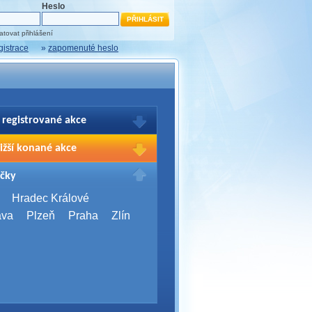
Heslo
tovat přihlášení
gistrace
»
zapomenuté heslo
 registrované akce
brazení Vašich registrací na akce
ižší konané akce
sím přihlašte.
2026,
Brno
čky
Days 2026
2026,
Brno
Hradec Králové
Server Bootcamp 2026
ava
Plzeň
Praha
Zlín