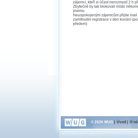
zájemci, kteří si účast nerozmyslí 2 h 
Zbytečně by tak blokovali místo někom
jinému.
Neuspokojeným zájemcům přijde mail
zamítnutím registrace v den konání (po
předem)
© 2026 WUG
|
Úvod
|
O ná