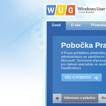
Úvod
O nás
Přednáše
Pobočka Pr
V Praze pořádáme přednášky 
administrátory se zaměřením 
Microsoft. Současně připravu
pro datové specialisty ve spol
DataBrothers.
VÍCE O POBOČCE
Informace o pobočce
Ko
Kontakt na 