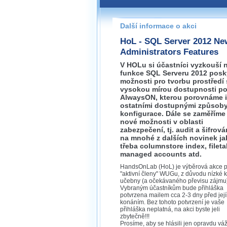
Pokud máte jakýkoliv dotaz na
prosím neváhejte nás kontakt
Další informace o akci
praha@wug.cz
HoL - SQL Server 2012 Ne
Administrators Features
V HOLu si účastníci vyzkouší 
funkce SQL Serveru 2012 posky
možnosti pro tvorbu prostředí 
vysokou mírou dostupnosti p
AlwaysON, kterou porovnáme i
ostatními dostupnými způsob
konfigurace. Dále se zaměříme
nové možnosti v oblasti
zabezpečení, tj. audit a šifrová
na mnohé z dalších novinek ja
třeba columnstore index, fileta
managed accounts atd.
HandsOnLab (HoL) je výběrová akce p
"aktivní členy" WUGu, z důvodu nízké 
učebny (a očekávaného převisu zájmu
Vybraným účastníkům bude přihláška
potvrzena mailem cca 2-3 dny před jej
konáním. Bez tohoto potvrzení je vaše
přihláška neplatná, na akci byste jeli
zbytečně!!!
Prosíme, aby se hlásili jen opravdu vá