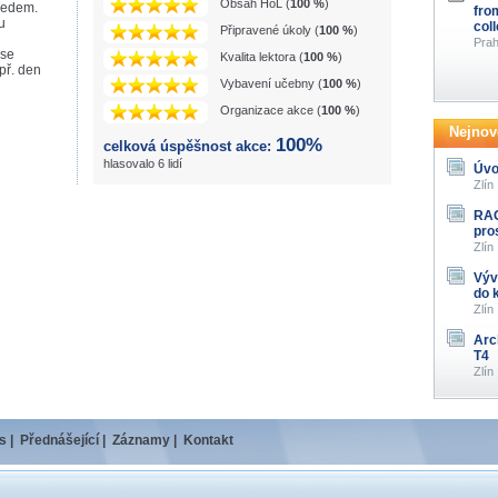
Obsah HoL (
100 %
)
předem.
fro
u
col
Připravené úkoly (
100 %
)
Prah
 se
Kvalita lektora (
100 %
)
př. den
Vybavení učebny (
100 %
)
Organizace akce (
100 %
)
Nejnově
100%
celková úspěšnost akce:
hlasovalo 6 lidí
Úvo
Zlín
RAG
pro
Zlín
Výv
do 
Zlín
Arc
T4
Zlín
s
|
Přednášející
|
Záznamy
|
Kontakt