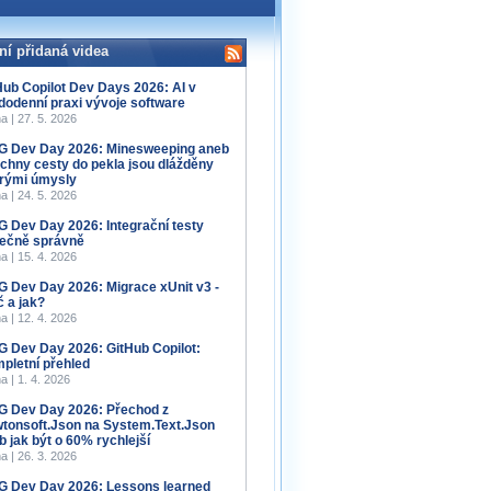
ní přidaná videa
Hub Copilot Dev Days 2026: AI v
dodenní praxi vývoje software
a | 27. 5. 2026
 Dev Day 2026: Minesweeping aneb
chny cesty do pekla jsou dlážděny
rými úmysly
a | 24. 5. 2026
 Dev Day 2026: Integrační testy
ečně správně
a | 15. 4. 2026
 Dev Day 2026: Migrace xUnit v3 -
č a jak?
a | 12. 4. 2026
 Dev Day 2026: GitHub Copilot:
pletní přehled
a | 1. 4. 2026
 Dev Day 2026: Přechod z
tonsoft.Json na System.Text.Json
b jak být o 60% rychlejší
a | 26. 3. 2026
 Dev Day 2026: Lessons learned