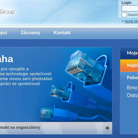
Login
Zapama
»
nová re
jící
Záznamy
Kontakt
Moje
aha
Pro zo
Nejbl
se pro
pro vývojáře a
na technologie společnosti
2. 9. 
Pobo
jeme novou sérii přednášek
WUG 
upráci se společností
4. 9. 
Brno
SQL 
Ostr
ntakt na organizátory
organizátory