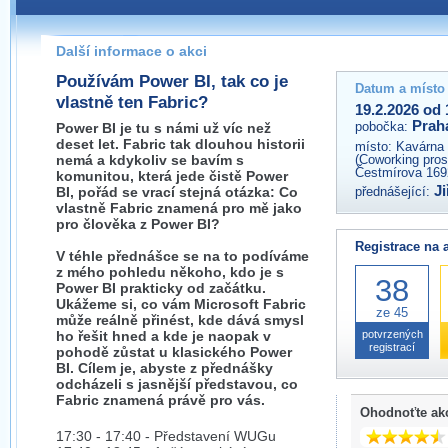
Pokud máte jakýkoliv dotaz na organizátory této akce,
prosím neváhejte nás kontaktovat na e-mailu:
Další informace o akci
praha@wug.cz
Používám Power BI, tak co je
Datum a místo
vlastně ten Fabric?
19.2.2026 od 
Prah
pobočka:
Power BI je tu s námi už víc než
deset let. Fabric tak dlouhou historii
místo:
Kavárna 
nemá a kdykoliv se bavím s
(Coworking prost
Čestmírova 169
komunitou, která jede čistě Power
Ji
BI, pořád se vrací stejná otázka: Co
přednášející:
vlastně Fabric znamená pro mě jako
pro člověka z Power BI?
Registrace na 
V téhle přednášce se na to podíváme
z mého pohledu někoho, kdo je s
38
Power BI prakticky od začátku.
Ukážeme si, co vám Microsoft Fabric
ze 45
může reálně přinést, kde dává smysl
ho řešit hned a kde je naopak v
potvrzených
registrací
pohodě zůstat u klasického Power
BI. Cílem je, abyste z přednášky
odcházeli s jasnější představou, co
Fabric znamená právě pro vás.
Ohodnoťte ak
17:30 - 17:40 - Představení WUGu