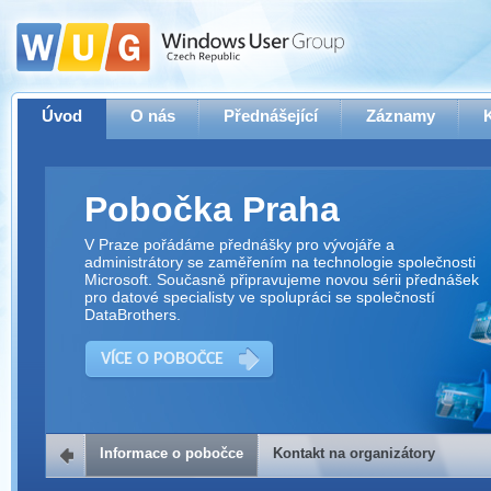
Úvod
O nás
Přednášející
Záznamy
Pobočka Praha
V Praze pořádáme přednášky pro vývojáře a
administrátory se zaměřením na technologie společnosti
Microsoft. Současně připravujeme novou sérii přednášek
pro datové specialisty ve spolupráci se společností
DataBrothers.
VÍCE O POBOČCE
Informace o pobočce
Kontakt na organizátory
Kontakt na organizátory