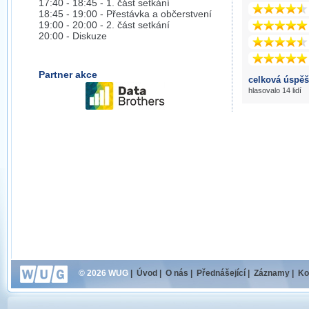
17:40 - 18:45 - 1. část setkání
18:45 - 19:00 - Přestávka a občerstvení
19:00 - 20:00 - 2. část setkání
20:00 - Diskuze
Partner akce
celková úspěš
hlasovalo 14 lidí
© 2026 WUG
|
Úvod
|
O nás
|
Přednášející
|
Záznamy
|
Ko