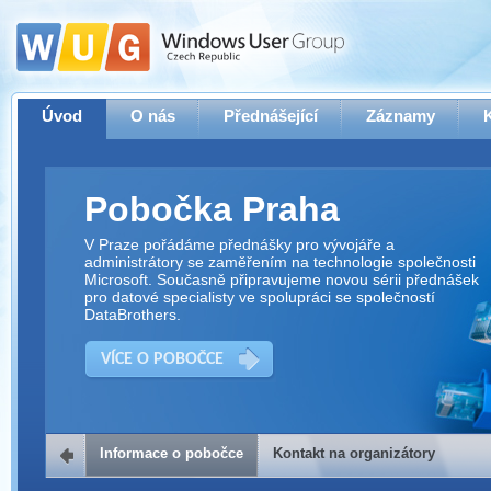
Úvod
O nás
Přednášející
Záznamy
Pobočka Praha
V Praze pořádáme přednášky pro vývojáře a
administrátory se zaměřením na technologie společnosti
Microsoft. Současně připravujeme novou sérii přednášek
pro datové specialisty ve spolupráci se společností
DataBrothers.
VÍCE O POBOČCE
Informace o pobočce
Kontakt na organizátory
Kontakt na organizátory