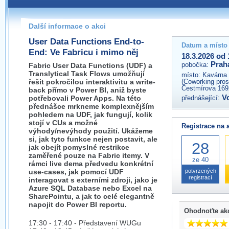
Pokud máte jakýkoliv dotaz na organizátory této akce,
prosím neváhejte nás kontaktovat na e-mailu:
Další informace o akci
praha@wug.cz
User Data Functions End-to-
Datum a místo
End: Ve Fabricu i mimo něj
18.3.2026 od 
Prah
pobočka:
Fabric User Data Functions (UDF) a
Translytical Task Flows umožňují
místo:
Kavárna 
řešit pokročilou interaktivitu a write-
(Coworking prost
Čestmírova 169
back přímo v Power BI, aniž byste
V
potřebovali Power Apps. Na této
přednášející:
přednášce mrkneme komplexnějším
pohledem na UDF, jak fungují, kolik
stojí v CUs a možné
Registrace na 
výhody/nevýhody použití. Ukážeme
si, jak tyto funkce nejen postavit, ale
28
jak obejít pomyslné restrikce
zaměřené pouze na Fabric itemy. V
ze 40
rámci live dema předvedu konkrétní
use-cases, jak pomocí UDF
potvrzených
registrací
interagovat s externími zdroji, jako je
Azure SQL Database nebo Excel na
SharePointu, a jak to celé elegantně
napojit do Power BI reportu.
Ohodnoťte ak
17:30 - 17:40 - Představení WUGu