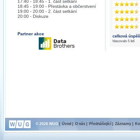
17:40 - 18:45 - 1. část setkání
18:45 - 19:00 - Přestávka a občerstvení
19:00 - 20:00 - 2. část setkání
20:00 - Diskuze
Partner akce
celková úspěš
hlasovalo 5 lidí
© 2026 WUG
|
Úvod
|
O nás
|
Přednášející
|
Záznamy
|
Ko