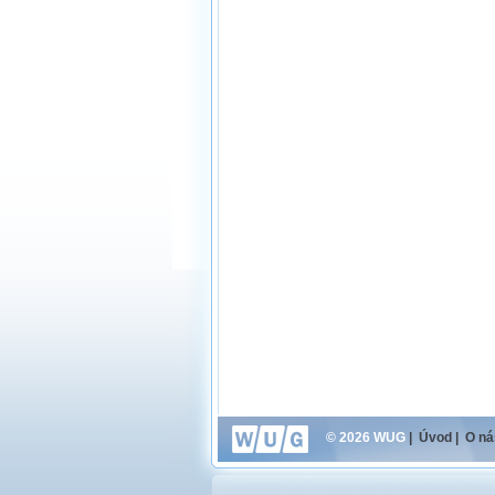
© 2026 WUG
|
Úvod
|
O ná