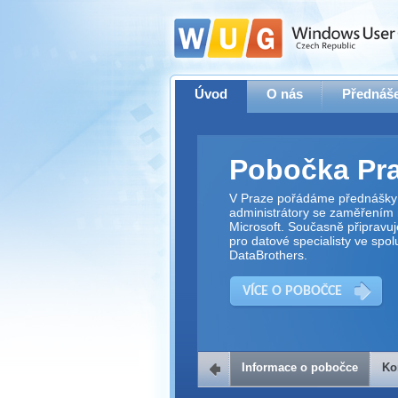
Úvod
O nás
Přednáše
Pobočka Pr
V Praze pořádáme přednášky 
administrátory se zaměřením 
Microsoft. Současně připravu
pro datové specialisty ve spol
DataBrothers.
VÍCE O POBOČCE
Informace o pobočce
Ko
Kontakt na 