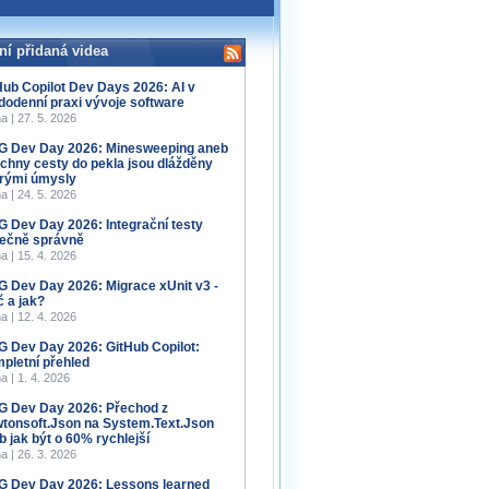
ní přidaná videa
Hub Copilot Dev Days 2026: AI v
dodenní praxi vývoje software
a | 27. 5. 2026
 Dev Day 2026: Minesweeping aneb
chny cesty do pekla jsou dlážděny
rými úmysly
a | 24. 5. 2026
 Dev Day 2026: Integrační testy
ečně správně
a | 15. 4. 2026
 Dev Day 2026: Migrace xUnit v3 -
č a jak?
a | 12. 4. 2026
 Dev Day 2026: GitHub Copilot:
pletní přehled
a | 1. 4. 2026
 Dev Day 2026: Přechod z
tonsoft.Json na System.Text.Json
b jak být o 60% rychlejší
a | 26. 3. 2026
 Dev Day 2026: Lessons learned