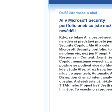
Pokud máte jakýkoliv dotaz na
prosím neváhejte nás kontakt
Další informace o akci
praha@wug.cz
AI v Microsoft Security
portfoliu aneb co jste mo
nevěděli
Když se řekne AI a bezpečnost
nejeden si představí prostě je
Security Copilot. Ale AI a celé
Microsoft Security portfolio, to
mnohem víc, než jen Prompt +
Response = Content. Jasně, ž
Copilot nemůžeme vynechat, a
pojďme se podívat více do hlo
kde všude AI je, ať už třeba b
mluvit o agentech, Automatic 
Disruption či snad intent anal
obsahu. A slyšeli jste už někdy
TITAN nebo Project Ire? Jestli 
tím lépe. To všechno si prober