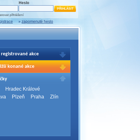
Heslo
tovat přihlášení
gistrace
»
zapomenuté heslo
 registrované akce
brazení Vašich registrací na akce
ižší konané akce
sím přihlašte.
2026,
Brno
čky
Days 2026
2026,
Brno
Hradec Králové
Server Bootcamp 2026
ava
Plzeň
Praha
Zlín