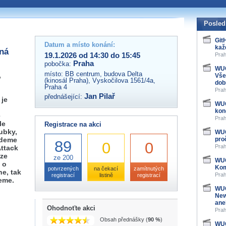
 organizátory této akce,
ovat na e-mailu:
Posled
Git
Datum a místo konání:
kaž
žná
19.1.2026 od 14:30 do 15:45
Prah
Praha
pobočka:
WUG
místo:
BB centrum, budova Delta
,
Vše
(kinosál Praha), Vyskočilova 1561/4a,
n
dob
Praha 4
Prah
Jan Pilař
přednášející:
 je
WUG
kon
e
Prah
le
Registrace na akci
ubky,
WUG
udeme
pro
89
0
0
Prah
Attack
ýze
ze 200
WUG
 o
Kom
potvrzených
na čekací
zamítnutých
ne, tak
Prah
registrací
listině
registrací
eme.
WUG
New
ane
Ohodnoťte akci
Prah
Obsah přednášky (
90 %
)
WUG