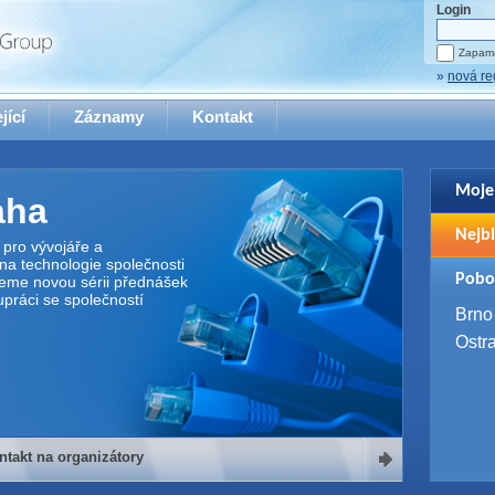
Login
Zapama
»
nová re
jící
Záznamy
Kontakt
Moje
aha
Pro zo
Nejbl
se pro
pro vývojáře a
na technologie společnosti
2. 9. 
Pobo
jeme novou sérii přednášek
WUG 
upráci se společností
4. 9. 
Brno
SQL 
Ostr
ntakt na organizátory
organizátory