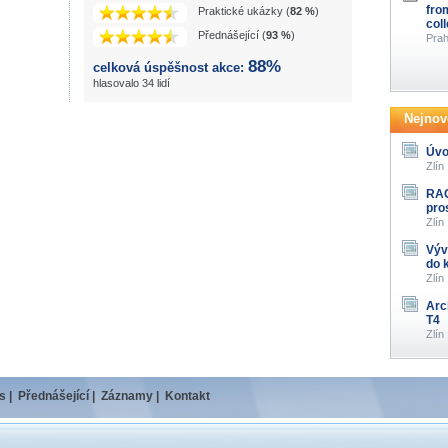
fro
Praktické ukázky (
82 %
)
col
Přednášející (
93 %
)
Prah
88%
celková úspěšnost akce:
hlasovalo 34 lidí
Nejnově
Úvo
Zlín
RAG
pro
Zlín
Výv
do 
Zlín
Arc
T4
Zlín
s
|
Přednášející
|
Záznamy
|
Kontakt